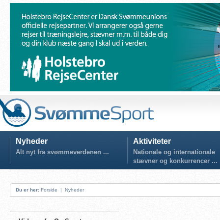
Nyheder
Aktiviteter
Alt nyt fra svømmeverdenen ...
Nationale og internationale
stævner og konkurrencer ...
Du er her:
Forside
|
Nyheder