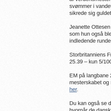
svømmer i vandet
sikrede sig gulde
Jeanette Ottesen
som hun også ble
indledende runde
Storbritanniens 
25.39 – kun 5/100
EM på langbane 2
mesterskabet og 
her
.
Du kan også se de
hvornår de dansk