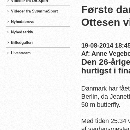
Videoer fra On-Sport
Første da
Videoer fra SvømmeSport
Ottesen v
Nyhedsbreve
Nyhedsarkiv
Billedgalleri
19-08-2014 18:45
Af: Anne Vegeb
Livestream
Den 26-årig
hurtigst i fi
Danmark har fået 
Berlin, da Jeanet
50 m butterfly.
Med tiden 25.34 v
af verdensmesters