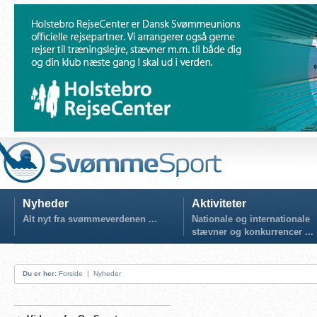
Nyheder
Aktiviteter
Alt nyt fra svømmeverdenen ...
Nationale og internationale
stævner og konkurrencer ...
Du er her:
Forside
|
Nyheder