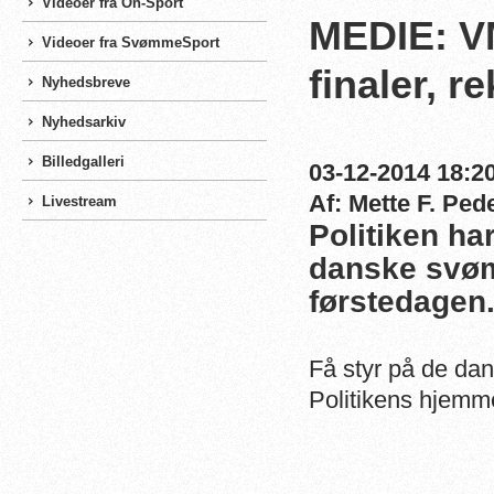
Videoer fra On-Sport
MEDIE: VM
Videoer fra SvømmeSport
finaler, r
Nyhedsbreve
Nyhedsarkiv
Billedgalleri
03-12-2014 18:20
Af: Mette F. Ped
Livestream
Politiken ha
danske svøm
førstedagen
Få styr på de da
Politikens hjem