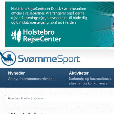
Nyheder
Aktiviteter
Alt nyt fra svømmeverdenen ...
Nationale og internationale
stævner og konkurrencer ...
Du er her:
Forside
|
Nyheder