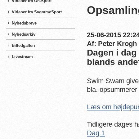
Videoer fra On-Sport
Opsamling
Videoer fra SvømmeSport
Nyhedsbreve
25-06-2015 22:24
Nyhedsarkiv
Af: Peter Krogh
Billedgalleri
Dagen i dag
Livestream
blands ande
Swim Swam giver 
bla. opsummerer 
Læs om højdepun
Tidligere dages h
Dag 1