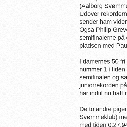
(Aalborg Svømmekl
Udover rekorderne
sender ham videre
Også Philip Gre
semifinalerne på 
pladsen med Pauli
I damernes 50 fri
nummer 1 i tiden 
semifinalen og sa
juniorrekorden p
har indtil nu haft
De to andre piger
Svømmeklub) med 
med tiden 0:27.9