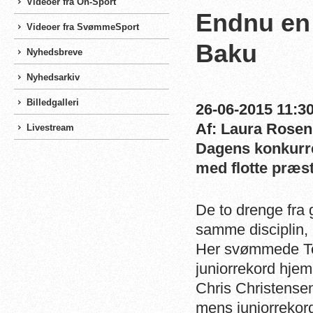
Videoer fra On-Sport
Endnu en 
Videoer fra SvømmeSport
Baku
Nyhedsbreve
Nyhedsarkiv
Billedgalleri
26-06-2015 11:30
Af: Laura Rosen
Livestream
Dagens konkurren
med flotte præs
De to drenge fra 
samme disciplin,
Her svømmede To
juniorrekord hjem 
Chris Christensen
mens juniorreko