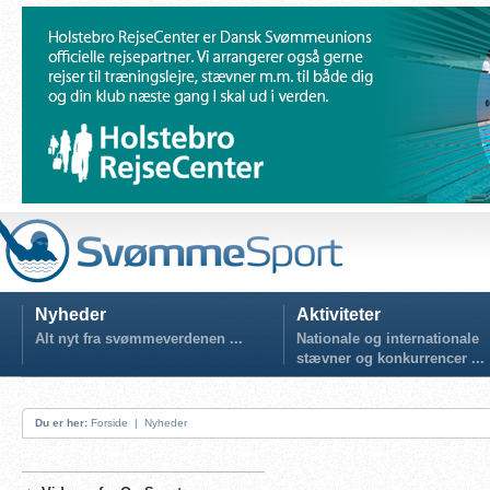
Nyheder
Aktiviteter
Alt nyt fra svømmeverdenen ...
Nationale og internationale
stævner og konkurrencer ...
Du er her:
Forside
|
Nyheder