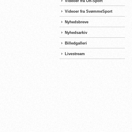
Videoer fra On-Sport
Videoer fra SvømmeSport
Nyhedsbreve
Nyhedsarkiv
Billedgalleri
Livestream