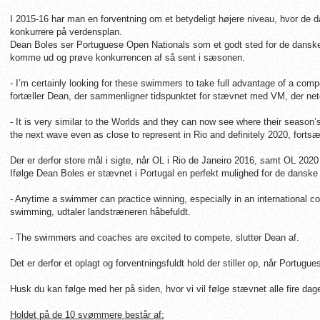
I 2015-16 har man en forventning om et betydeligt højere niveau, hvor de
konkurrere på verdensplan.
Dean Boles ser Portuguese Open Nationals som et godt sted for de danske 
komme ud og prøve konkurrencen af så sent i sæsonen.
- I’m certainly looking for these swimmers to take full advantage of a compe
fortæller Dean, der sammenligner tidspunktet for stævnet med VM, der net
- It is very similar to the Worlds and they can now see where their season’s
the next wave even as close to represent in Rio and definitely 2020, forts
Der er derfor store mål i sigte, når OL i Rio de Janeiro 2016, samt OL 2020
Ifølge Dean Boles er stævnet i Portugal en perfekt mulighed for de danske
- Anytime a swimmer can practice winning, especially in an international com
swimming, udtaler landstræneren håbefuldt.
- The swimmers and coaches are excited to compete, slutter Dean af.
Det er derfor et oplagt og forventningsfuldt hold der stiller op, når Portug
Husk du kan følge med her på siden, hvor vi vil følge stævnet alle fire dag
Holdet på de 10 svømmere består af: