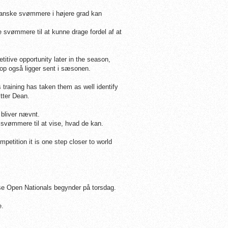
 danske svømmere i højere grad kan
svømmere til at kunne drage fordel af at
titive opportunity later in the season,
op også ligger sent i sæsonen.
 training has taken them as well identify
ætter Dean.
 bliver nævnt.
 svømmere til at vise, hvad de kan.
petition it is one step closer to world
uese Open Nationals begynder på torsdag.
e.