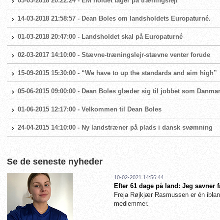
03-05-2018 20:22:24 - EM holdet tager på træningslejr
14-03-2018 21:58:57 - Dean Boles om landsholdets Europaturné.
01-03-2018 20:47:00 - Landsholdet skal på Europaturné
02-03-2017 14:10:00 - Stævne-træningslejr-stævne venter forude
15-09-2015 15:30:00 - “We have to up the standards and aim high”
05-06-2015 09:00:00 - Dean Boles glæder sig til jobbet som Danma
01-06-2015 12:17:00 - Velkommen til Dean Boles
24-04-2015 14:10:00 - Ny landstræner på plads i dansk svømning
Se de seneste nyheder
10-02-2021 14:56:44
Efter 61 dage på land: Jeg savner 
Freja Røjkjær Rasmussen er én iblan
medlemmer.