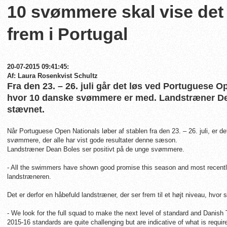
10 svømmere skal vise det
frem i Portugal
20-07-2015 09:41:45:
Af: Laura Rosenkvist Schultz
Fra den 23. – 26. juli går det løs ved Portuguese O
hvor 10 danske svømmere er med. Landstræner Dea
stævnet.
Når Portuguese Open Nationals løber af stablen fra den 23. – 26. juli, er 
svømmere, der alle har vist gode resultater denne sæson.
Landstræner Dean Boles ser positivt på de unge svømmere.
- All the swimmers have shown good promise this season and most recently 
landstræneren.
Det er derfor en håbefuld landstræner, der ser frem til et højt niveau, hvo
- We look for the full squad to make the next level of standard and Danish
2015-16 standards are quite challenging but are indicative of what is requir