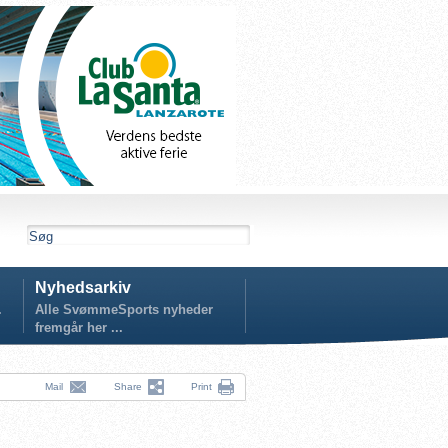
Nyhedsarkiv
.
Alle SvømmeSports nyheder
fremgår her ...
Mail
Share
Print