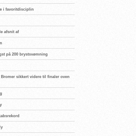
i favoritdisciplin
e afsnit af
en
igst på 200 brystsvømning
romer sikkert videre til finaler oven
yg
ly
skabsrekord
ly