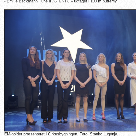
- Emilie Beckmann Tune IF/GTI/NTC – udtaget i 100 m butterfly
EM-holdet præsenteret i Cirkusbygningen. Foto: Stanko Lugonja.