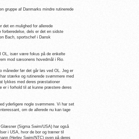
t en gruppe af Danmarks mindre rutinerede
r det en mulighed for allerede
forberedelse, dels er det en sidste
reen Bach, sportschef i Dansk
il OL, især være fokus på de enkelte
 frem mod sæsonens hovedmål i Rio.
to måneder før det går løs ved OL. Jeg er
. Vi har stærke og rutinerede svømmere med
 at lykkes med deres præstationer
er i forhold til at kunne præstere deres
 med yderligere nogle svømmere. Vi har set
interessant, om de allerede nu kan tage
s Glæsner (Sigma Swim/USA) har også
elser i USA, hvor de bor og træner til
rmann (Herlev Swim/NTC) oven på deres