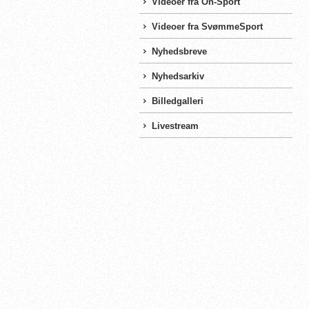
Videoer fra On-Sport
Videoer fra SvømmeSport
Nyhedsbreve
Nyhedsarkiv
Billedgalleri
Livestream