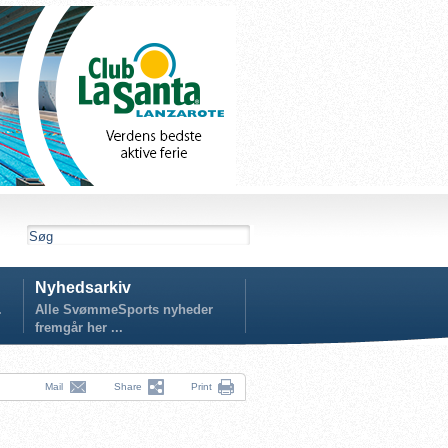
Nyhedsarkiv
.
Alle SvømmeSports nyheder
fremgår her ...
Mail
Share
Print