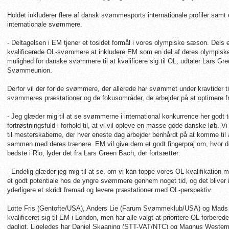
Holdet inkluderer flere af dansk svømmesports internationale profiler sam
internationale svømmere.
- Deltagelsen i EM tjener et tosidet formål i vores olympiske sæson. Dels e
kvalificerede OL-svømmere at inkludere EM som en del af deres olympiske 
mulighed for danske svømmere til at kvalificere sig til OL, udtaler Lars G
Svømmeunion.
Derfor vil der for de svømmere, der allerede har svømmet under kravtider t
svømmeres præstationer og de fokusområder, de arbejder på at optimere
- Jeg glæder mig til at se svømmerne i international konkurrence her godt 
fortrøstningsfuld i forhold til, at vi vil opleve en masse gode danske løb
til mesterskaberne, der hver eneste dag arbejder benhårdt på at komme til
sammen med deres trænere. EM vil give dem et godt fingerpraj om, hvor de 
bedste i Rio, lyder det fra Lars Green Bach, der fortsætter:
- Endelig glæder jeg mig til at se, om vi kan toppe vores OL-kvalifikation
et godt potentiale hos de yngre svømmere gennem noget tid, og det bliver 
yderligere et skridt fremad og levere præstationer med OL-perspektiv.
Lotte Fris (Gentofte/USA), Anders Lie (Farum Svømmeklub/USA) og Mad
kvalificeret sig til EM i London, men har alle valgt at prioritere OL-forbered
dagligt. Ligeledes har Daniel Skaaning (STT-VAT/NTC) og Magnus Weste