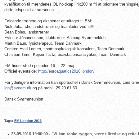
kvalifikation til mændenes OL holdkap i 4x200 m fri at prioritere træningsle
dette tidspunkt af sæsonen.
Følgende trænere og eksperter er udtaget til EM:
Nick Juba, cheflandstræner og teamleder ved EM
Dean Boles, landstræner
Eyleifur Jóhannesson, klubtræner, Aalborg Svømmeklub
Martin Baun, fysioterapeut, Team Danmark
Carsten Hvid Larsen, sportspsykologisk konsulent, Team Danmark
Christian Timm Kejser Hartz, præstationsanalytiker, Team Danmark
EM finder sted i perioden 16. – 22. maj.
Officiel eventside:
http://euroaquatics2016.london/
For yderligere information kan sportschef i Dansk Svømmeunion, Lars Gre
lgb@svoem.dk
og på mobil: 29 20 61 60.
Dansk Svømmeunion
Tags:
EM London 2016
23-05-2016 19:00:00 - "Vi kan ranke ryggen, være tilfredse og rette 