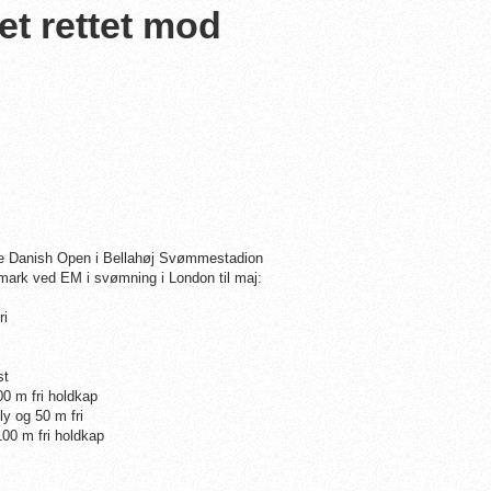
et rettet mod
de Danish Open i Bellahøj Svømmestadion
mark ved EM i svømning i London til maj:
ri
st
0 m fri holdkap
y og 50 m fri
100 m fri holdkap