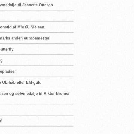
vmedalje til Jeanette Ottesen
ionstid af Mie Ø. Nielsen
nmarks anden europamester!
utterfly
yg
lepladser
te OL-håb efter EM-guld
elsen og sølvmedalje til Viktor Bromer
n!