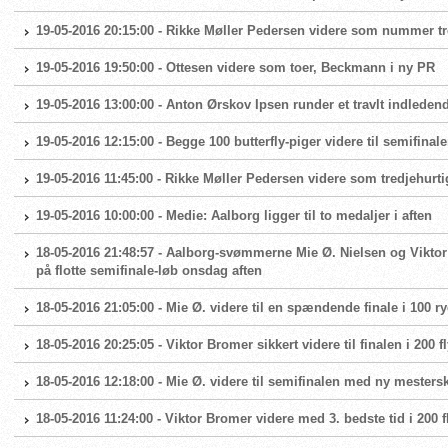
19-05-2016 20:15:00 - Rikke Møller Pedersen videre som nummer tre 
19-05-2016 19:50:00 - Ottesen videre som toer, Beckmann i ny PR
19-05-2016 13:00:00 - Anton Ørskov Ipsen runder et travlt indledend
19-05-2016 12:15:00 - Begge 100 butterfly-piger videre til semifinal
19-05-2016 11:45:00 - Rikke Møller Pedersen videre som tredjehurt
19-05-2016 10:00:00 - Medie: Aalborg ligger til to medaljer i aften
18-05-2016 21:48:57 - Aalborg-svømmerne Mie Ø. Nielsen og Viktor B
på flotte semifinale-løb onsdag aften
18-05-2016 21:05:00 - Mie Ø. videre til en spændende finale i 100 r
18-05-2016 20:25:05 - Viktor Bromer sikkert videre til finalen i 200 f
18-05-2016 12:18:00 - Mie Ø. videre til semifinalen med ny mester
18-05-2016 11:24:00 - Viktor Bromer videre med 3. bedste tid i 200 f