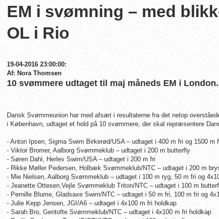
EM i svømning – med blikk
OL i Rio
19-04-2016 23:00:00:
Af: Nora Thomsen
10 svømmere udtaget til maj måneds EM i London.
Dansk Svømmeunion har med afsæt i resultaterne fra det netop overståe
i København, udtaget et hold på 10 svømmere, der skal repræsentere Dan
- Anton Ipsen, Sigma Swim Birkerød/USA – udtaget i 400 m fri og 1500 m f
- Viktor Bromer, Aalborg Svømmeklub – udtaget i 200 m butterfly
- Søren Dahl, Herlev Swim/USA – udtaget i 200 m fri
- Rikke Møller Pedersen, Holbæk Svømmeklub/NTC – udtaget i 200 m bry
- Mie Nielsen, Aalborg Svømmeklub – udtaget i 100 m ryg, 50 m fri og 4x10
- Jeanette Ottesen,Vejle Svømmeklub Triton/NTC – udtaget i 100 m butterfl
- Pernille Blume, Gladsaxe Swim/NTC – udtaget i 50 m fri, 100 m fri og 4x
- Julie Kepp Jensen, JGI/A6 – udtaget i 4x100 m fri holdkap
- Sarah Bro, Gentofte Svømmeklub/NTC – udtaget i 4x100 m fri holdkap