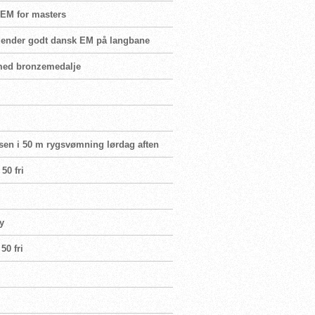
l EM for masters
uldender godt dansk EM på langbane
 med bronzemedalje
lsen i 50 m rygsvømning lørdag aften
50 fri
y
50 fri