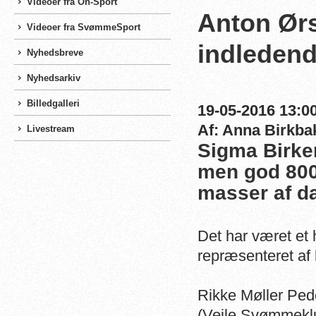
Videoer fra On-Sport
Anton Ørs
Videoer fra SvømmeSport
indledend
Nyhedsbreve
Nyhedsarkiv
Billedgalleri
19-05-2016 13:00
Af: Anna Birkba
Livestream
Sigma Birke
men god 800 
masser af da
Det har været et 
repræsenteret af
Rikke Møller Pe
(Vejle Svømmekl