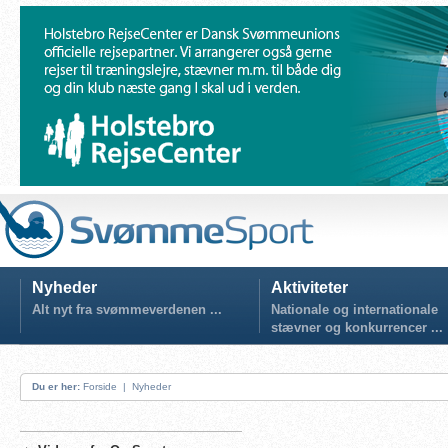
Nyheder
Aktiviteter
Alt nyt fra svømmeverdenen ...
Nationale og internationale
stævner og konkurrencer ...
Du er her:
Forside
|
Nyheder