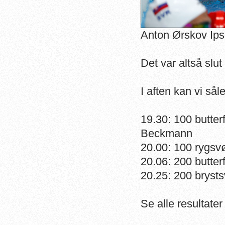
Anton Ørskov Ipse
Det var altså slu
I aften kan vi så
19.30: 100 butter
Beckmann
20.00: 100 rygsv
20.06: 200 butterf
20.25: 200 bryst
Se alle resultate