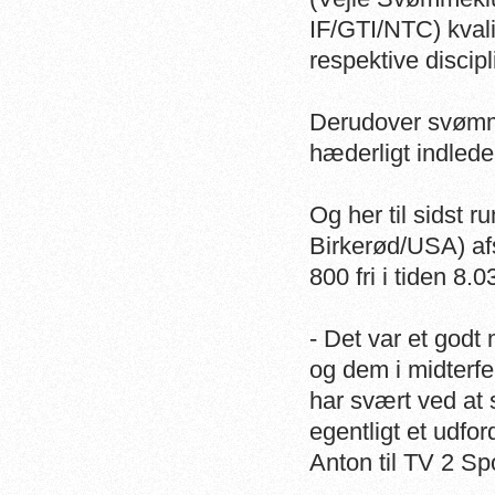
IF/GTI/NTC) kvalif
respektive discipl
Derudover svømm
hæderligt indlede
Og her til sidst
Birkerød/USA) afs
800 fri i tiden 8.
- Det var et god
og dem i midterfel
har svært ved at 
egentligt et udfo
Anton til TV 2 Spo