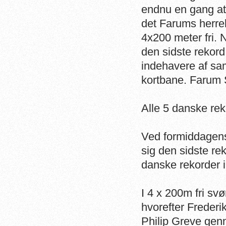
endnu en gang at 
det Farums herre
4x200 meter fri. 
den sidste rekor
indehavere af sa
kortbane. Farum
Alle 5 danske rek
Ved formiddagens
sig den sidste re
danske rekorder i
I 4 x 200m fri sv
hvorefter Frederi
Philip Greve genn