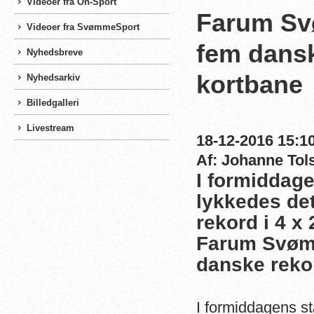
Videoer fra On-Sport
Farum Svø
Videoer fra SvømmeSport
fem dansk
Nyhedsbreve
kortbane
Nyhedsarkiv
Billedgalleri
Livestream
18-12-2016 15:10
Af: Johanne Tol
I formiddag
lykkedes de
rekord i 4 x
Farum Svømm
danske reko
I formiddagens s