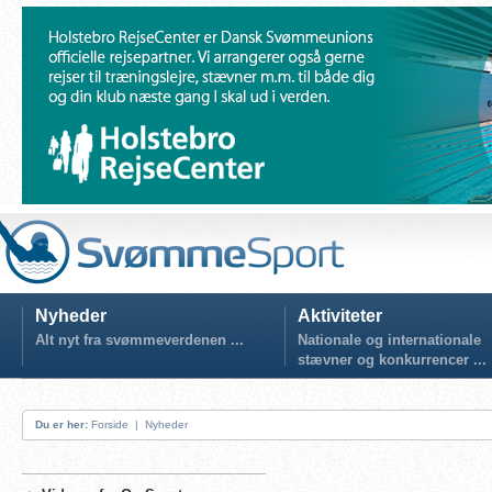
Nyheder
Aktiviteter
Alt nyt fra svømmeverdenen ...
Nationale og internationale
stævner og konkurrencer ...
Du er her:
Forside
|
Nyheder