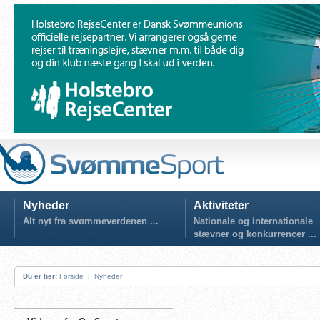
Nyheder
Aktiviteter
Alt nyt fra svømmeverdenen ...
Nationale og internationale
stævner og konkurrencer ...
Du er her:
Forside
|
Nyheder