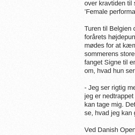
over kravtiden ti
’Female performa
Turen til Belgien 
forårets højdepu
mødes for at kæmp
sommerens store 
fanget Signe til 
om, hvad hun ser 
- Jeg ser rigtig m
jeg er nedtrappet
kan tage mig. Det 
se, hvad jeg kan 
Ved Danish Open e