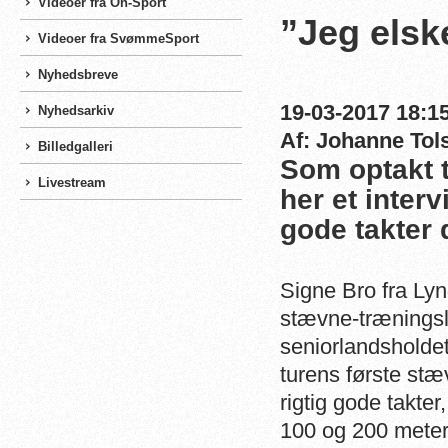
Videoer fra On-Sport
”Jeg elsk
Videoer fra SvømmeSport
Nyhedsbreve
19-03-2017 18:15
Nyhedsarkiv
Af: Johanne Tol
Billedgalleri
Som optakt 
Livestream
her et inter
gode takter 
Signe Bro fra Ly
stævne-træningsl
seniorlandsholdet
turens første st
rigtig gode takte
100 og 200 meter 