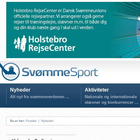
Nyheder
Aktiviteter
Alt nyt fra svømmeverdenen ...
Nationale og internationale
stævner og konkurrencer ...
Du er her:
Forside
|
Nyheder