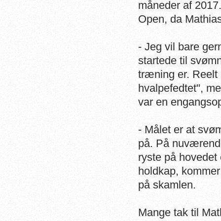
måneder af 2017. 
Open, da Mathias
- Jeg vil bare ger
startede til svømn
træning er. Reelt 
hvalpefedtet", me
var en engangsopl
- Målet er at sv
på. På nuværende 
ryste på hovedet 
holdkap, kommer d
på skamlen.
Mange tak til Math