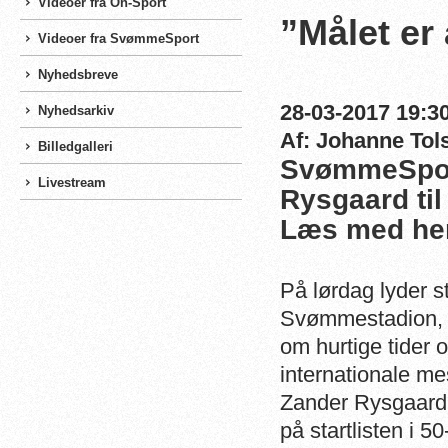
Videoer fra On-Sport
”Målet er
Videoer fra SvømmeSport
Nyhedsbreve
28-03-2017 19:30
Nyhedsarkiv
Af: Johanne Tol
Billedgalleri
SvømmeSport
Livestream
Rysgaard til
Læs med he
På lørdag lyder s
Svømmestadion, 
om hurtige tider 
internationale m
Zander Rysgaard
på startlisten i 50