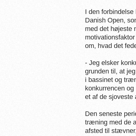
I den forbindels
Danish Open, som
med det højeste 
motivationsfakto
om, hvad det fed
- Jeg elsker konk
grunden til, at jeg
i bassinet og tr
konkurrencen og n
et af de sjoveste
Den seneste peri
træning med de 
afsted til stævne