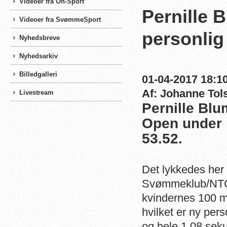
Videoer fra On-Sport
Pernille 
Videoer fra SvømmeSport
personlig
Nyhedsbreve
Nyhedsarkiv
Billedgalleri
01-04-2017 18:10
Af: Johanne Tol
Livestream
Pernille Blu
Open under kr
53.52.
Det lykkedes her 
Svømmeklub/NTC) 
kvindernes 100 me
hvilket er ny per
og hele 1,08 seku