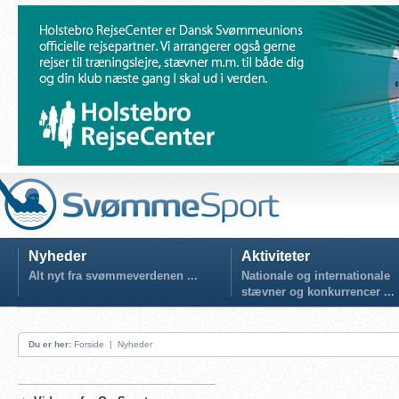
Nyheder
Aktiviteter
Alt nyt fra svømmeverdenen ...
Nationale og internationale
stævner og konkurrencer ...
Du er her:
Forside
|
Nyheder