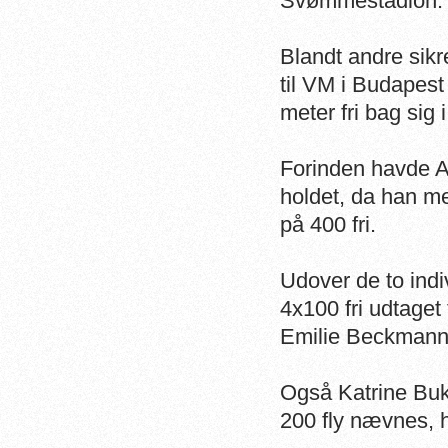
Svømmestadion.
Blandt andre sikr
til VM i Budapest
meter fri bag sig 
Forinden havde A
holdet, da han m
på 400 fri.
Udover de to indi
4x100 fri udtaget
Emilie Beckmann
Også Katrine Bukh
200 fly nævnes, 