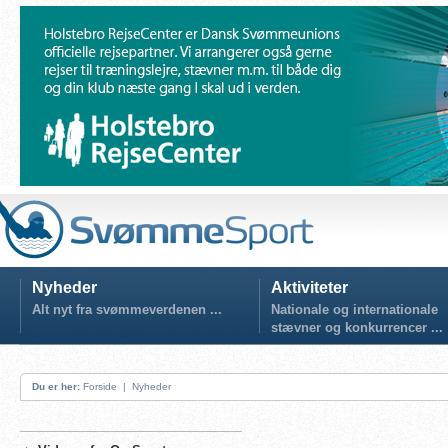
Nyheder
Aktiviteter
Alt nyt fra svømmeverdenen ...
Nationale og internationale
stævner og konkurrencer ...
Du er her:
Forside
|
Nyheder