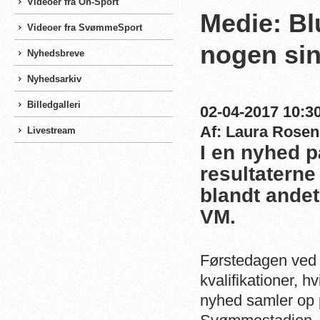
Videoer fra On-Sport
Medie: B
Videoer fra SvømmeSport
nogen sin
Nyhedsbreve
Nyhedsarkiv
Billedgalleri
02-04-2017 10:30
Af: Laura Rosen
Livestream
I en nyhed p
resultaterne
blandt andet
VM.
Førstedagen ved 
kvalifikationer, h
nyhed samler op p