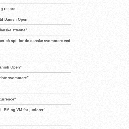
ig rekord
til Danish Open
 danske stævne”
ioner på spil for de danske svømmere ved
Danish Open”
 bedste svømmere”
kurrence”
til EM og VM for juniorer”