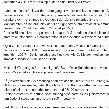
damernes 4 x 100 m fri holdkap sikret en tid under VM-kravet.
I aftenens finaleafsnit var det første gang at vi skulle opleve sommerens 
konkurrere i en 50 m fri finale på langbane siden det eventyrlige løb den 1
danske svømmer sikrede sig OL-guld i den danske rekordtid 24,07.
Mandag aften på Bellahøj blev det til en rigtig stærk præstation af svøm
finalen i tiden 24,14. Her lyder VM-kravet på 25,05.
Pernille Blume sikrede sig allerede lørdag en VM-kravtid på den dobbelte d
præstation blot endnu en manifestation af den 22-årige svømmers høje int
Også OL-bronzevinder Mie Ø. Nielsen klarede en VM-kravtid mandag afte
Det skete i finalen i 100 m rygsvømning, hvor svømmeren fra Aalborg blev n
kravtiden 1.00,74. Dejligt således også at have Mie Ø. Nielsen med på li
kravtider individuelt ved Danish Open.
Holdet til VM udtages først endeligt, når Swim Open Stockholm er afviklet 
for at VM-holdet kan blive suppleret med flere svømmere.
På juniorfronten blev der mandag aften sat dansk juniorrekord af Aalborg-s
200 m individuel medley i den flotte tid 2.17,89. Katrine sletter her svø
rekord på distancen og forbedrer tiden med 23/100 sekunder.
En flot præstation af Katrine, som søndag også satte dansk juniorrekord p
formåede at sætte en juniorrekord i 200 m butterfly.
Ved Danish Open har juniorsvømmerne især fokus på at klare kravtider til