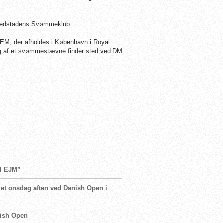
ovedstadens Svømmeklub.
, der afholdes i København i Royal
brag af et svømmestævne finder sted ved DM
til EJM”
get onsdag aften ved Danish Open i
nish Open