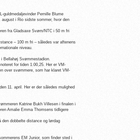
OL-guldmedaljevinder Pernille Blume
3. august i Rio sidste sommer, hvor den
meren fra Gladsaxe Svøm/NTC i 50 m fri
istance – 100 m fri – således var aftenens
ernationale niveau.
n i Bellahøj Svømmestadion.
oteret for tiden 1.00,25. Her er VM-
sten over svømmere, som har klaret VM-
den 11. april. Her er der således mulighed
vømmeren Katrine Bukh Villesen i finalen i
mmeren Amalie Emma Thomsens tidligere
å den dobbelte distance og lørdag
 sommerens EM Junior, som finder sted i