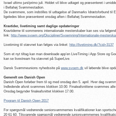
Israel ultimo juni/primo juli. Holdet vil blive udtaget og præsenteret i umid
i Bellahøj Svømmestadion.
De svømmere, som indstilles til udtagelse af Danmarks Idrætsforbund til E
ligeledes blive præsenteret onsdag aften i Bellahøj Svømmestadion.
Kravtider, livetiming samt daglige opdateringer
Kravtiderne til sommerens internationale mesterskaber kan ses via følgen
link:
http://www.svoem.org/Discipliner/Svoemning/Internationale-mesterska
Livetiming til stævnet kan følges via linket:
http://livetiming.dk/?cid=3137
Som et nyt tiltag kan man downloade app’en LiveTiming i App Store og Goog
kan se livestream fra stævnet på SuperLive.
Dansk Svømmeunions nyhedssite på
www.svoem.dk
vil løbende blive opd
Generelt om Danish Open
Danish Open forløber frem til og med onsdag den 5. april. Hver dag svømme
Indledende afsnit svømmes klokken 10.00. Finaleafsnittene svømmes alle
Onsdag begynder finaleafsnittet klokken 17.00.
Program til Danish Open 2017
For spørgsmål vedrørende seniorsvømmernes kvalifikationer kan sportsch
20 61 60. Tilsvarende spørgsmål vedrørende juniorsvømmernes kvalifikation