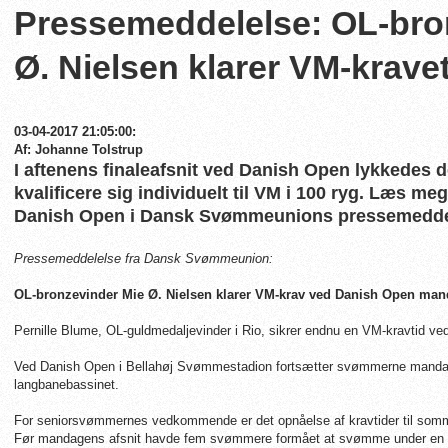
Pressemeddelelse: OL-bro
Ø. Nielsen klarer VM-kravet
03-04-2017 21:05:00:
Af: Johanne Tolstrup
I aftenens finaleafsnit ved Danish Open lykkedes d
kvalificere sig individuelt til VM i 100 ryg. Læs 
Danish Open i Dansk Svømmeunions pressemeddel
Pressemeddelelse fra Dansk Svømmeunion:
OL-bronzevinder Mie Ø. Nielsen klarer VM-krav ved Danish Open man
Pernille Blume, OL-guldmedaljevinder i Rio, sikrer endnu en VM-kravtid v
Ved Danish Open i Bellahøj Svømmestadion fortsætter svømmerne mandag m
langbanebassinet.
For seniorsvømmernes vedkommende er det opnåelse af kravtider til somm
Før mandagens afsnit havde fem svømmere formået at svømme under en indi