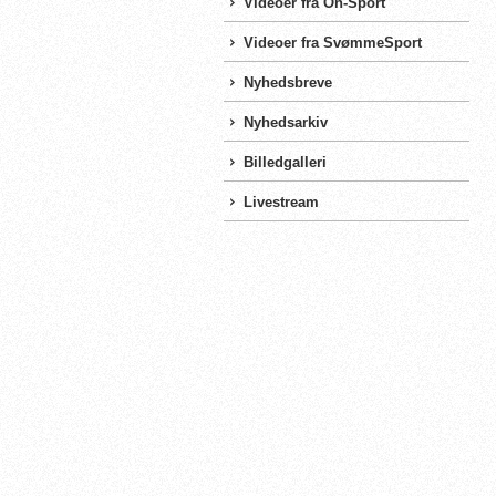
Videoer fra On-Sport
Videoer fra SvømmeSport
Nyhedsbreve
Nyhedsarkiv
Billedgalleri
Livestream