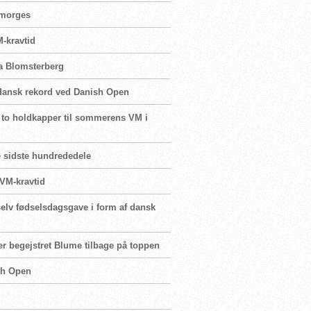
i morges
M-kravtid
ea Blomsterberg
n dansk rekord ved Danish Open
e to holdkapper til sommerens VM i
e sidste hundrededele
 VM-kravtid
elv fødselsdagsgave i form af dansk
er begejstret Blume tilbage på toppen
ish Open