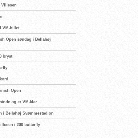
 Villesen
ri
l VM-billet
ish Open søndag i Bellahøj
0 bryst
rfly
ekord
Danish Open
sinde og er VM-klar
pen i Bellahøj Svømmestadion
llesen i 200 butterfly