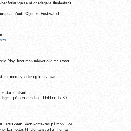
delbar forlængelse af onsdagens finaleafsnit
uropean Youth Olympic Festival vil
de
ber/
le Play, hvor man udover alle resultater
ateret med nyheder og interviews.
s der to afsnit.
 dage – på nær onsdag – klokken 17.30.
ef Lars Green Bach kontaktes på mobil: 29
er kan rettes til talentansvarlig Thomas