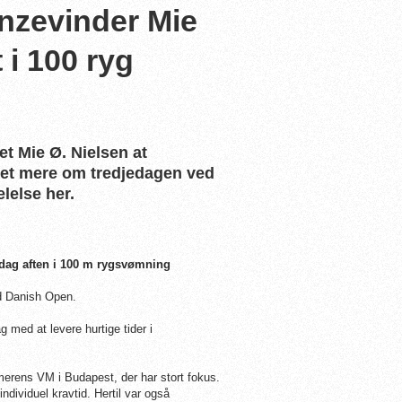
nzevinder Mie
 i 100 ryg
et Mie Ø. Nielsen at
meget mere om tredjedagen ved
else her.
dag aften i 100 m rygsvømning
ed Danish Open.
ed at levere hurtige tider i
erens VM i Budapest, der har stort fokus.
viduel kravtid. Hertil var også