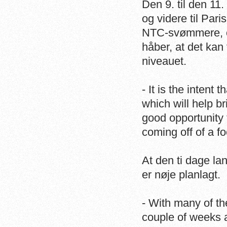
Den 9. til den 1
og videre til Pari
NTC-svømmere, o
håber, at det kan
niveauet.
- It is the intent
which will help b
good opportunity 
coming off of a fo
At den ti dage la
er nøje planlagt.
- With many of th
couple of weeks a 