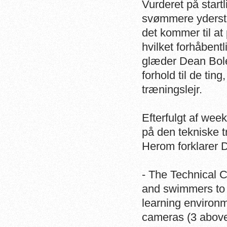
Vurderet på start
svømmere yderst
det kommer til at
hvilket forhåbentl
glæder Dean Boles
forhold til de tin
træningslejr.
Efterfulgt af we
på den tekniske tr
Herom forklarer 
- The Technical C
and swimmers to w
learning environm
cameras (3 above 