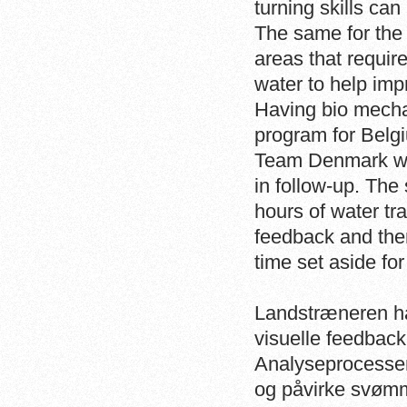
turning skills ca
The same for the 
areas that requir
water to help imp
Having bio mechan
program for Belg
Team Denmark who
in follow-up. The
hours of water tr
feedback and then
time set aside for
Landstræneren håb
visuelle feedback
Analyseprocessens
og påvirke svømm