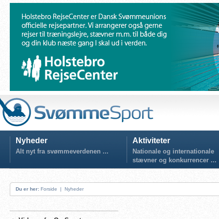
Nyheder
Aktiviteter
Alt nyt fra svømmeverdenen ...
Nationale og internationale
stævner og konkurrencer ...
Du er her:
Forside
|
Nyheder