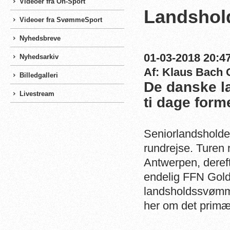
Videoer fra On-Sport
Landshold
Videoer fra SvømmeSport
Nyhedsbreve
01-03-2018 20:47
Nyhedsarkiv
Af: Klaus Bach 
Billedgalleri
De danske l
Livestream
ti dage form
Seniorlandsholde
rundrejse. Turen
Antwerpen, dereft
endelig FFN Golde
landsholdssvømme
her om det primæ