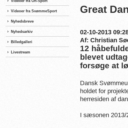
Videoer fra On-Sport
Great Dan
Videoer fra SvømmeSport
Nyhedsbreve
02-10-2013 09:28
Nyhedsarkiv
Af: Christian Sø
Billedgalleri
12 håbefuld
Livestream
blevet udtag
forsøge at l
Dansk Svømmeuni
holdet for projek
herresiden af da
I sæsonen 2013/2