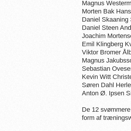
Magnus Westerm
Morten Bak Hans
Daniel Skaaning
Daniel Steen An
Joachim Mortens
Emil Klingberg K
Viktor Bromer Å
Magnus Jakubsso
Sebastian Ovese
Kevin Witt Chri
Søren Dahl Herl
Anton Ø. Ipsen 
De 12 svømmere i 
form af trænings