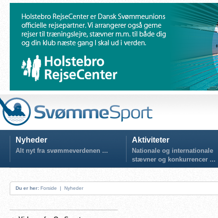
Nyheder
Aktiviteter
Alt nyt fra svømmeverdenen ...
Nationale og internationale
stævner og konkurrencer ...
Du er her:
Forside
|
Nyheder