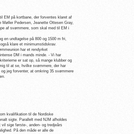
l EM på kortbane, der forventes klaret af
 Møller Pedersen, Jeanette Ottesen Gray,
uppe af svømmere, som skal med til EM i
dog en undtagelse på 800 og 1500 m fri,
g også klare et minimumstidskrav.
vømmeunion har et rendyrket
 intense DM i mands minde. - Vi har
kriterierne er sat op, så mange klubber og
ig til at se, hvilke svømmere, der har
r og jeg forventer, at omkring 35 svømmere
en.
 kvalifikation til de Nordiske
nalt sigte. Parallelt med NJM afholdes
vil sige første-, anden- og tredjeårs
lighed. På den måde er alle de