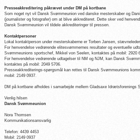
Presseakkreditering påkrævet under DM på kortbane
Som noget nyt vil Dansk Svømmeunion ved danske mesterskaber og Dani
(journalister og fotografer) om at blive akkrediteret. Dette sker ved henv
Dansk Svømmeunion vil tildele akkrediteringer til pressen.
Kontaktpersoner
Lokal kontaktperson under mesterskaberne er Torben Jansen, stævneleder
For henvendelse vedrørende elitesvømmernes resultater og eventuelle udta
Svømmeunions sportschef, Mikkel von Seelen, kontaktes på mobil: 2920 
For henvendelse vedrørende udtagelser til NM og NJM, kan Dansk Svømmeu
kontaktes på mobil: 2049 5706.
Presseakkrediterings-spørgsmål kan rettes til Dansk Svømmeunions komm
mobil: 2149 0937.
DM på kortbane afholdes i samarbejde mellem Gladsaxe Idrætsforening
Venlig hilsen
Dansk Svømmeunion
Nora Thomsen
Kommunikationsansvarlig
Telefon: 4439 4453
Mobil: 2149 0937