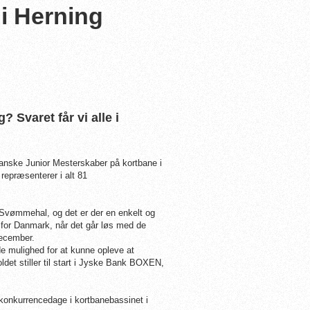
i Herning
Svaret får vi alle i
nske Junior Mesterskaber på kortbane i
epræsenterer i alt 81
 Svømmehal, og det er der en enkelt og
 for Danmark, når det går løs med de
december.
e mulighed for at kunne opleve at
t stiller til start i Jyske Bank BOXEN,
e konkurrencedage i kortbanebassinet i