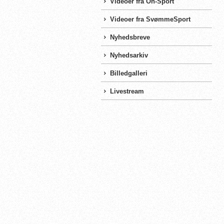
Videoer fra On-Sport
Videoer fra SvømmeSport
Nyhedsbreve
Nyhedsarkiv
Billedgalleri
Livestream