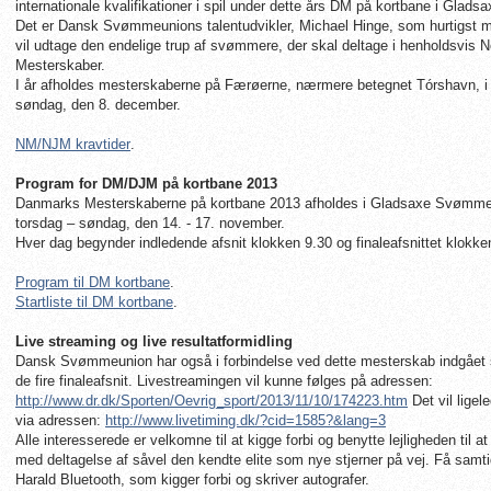
internationale kvalifikationer i spil under dette års DM på kortbane i Gladsa
Det er Dansk Svømmeunions talentudvikler, Michael Hinge, som hurtigst mu
vil udtage den endelige trup af svømmere, der skal deltage i henholdsvis 
Mesterskaber.
I år afholdes mesterskaberne på Færøerne, nærmere betegnet Tórshavn, i 
søndag, den 8. december.
NM/NJM kravtider
.
Program for DM/DJM på kortbane 2013
Danmarks Mesterskaberne på kortbane 2013 afholdes i Gladsaxe Svømmeh
torsdag – søndag, den 14. - 17. november.
Hver dag begynder indledende afsnit klokken 9.30 og finaleafsnittet klokke
Program til DM kortbane
.
Startliste til DM kortbane
.
Live streaming og live resultatformidling
Dansk Svømmeunion har også i forbindelse ved dette mesterskab indgået
de fire finaleafsnit. Livestreamingen vil kunne følges på adressen:
http://www.dr.dk/Sporten/Oevrig_sport/2013/11/10/174223.htm
Det vil ligel
via adressen:
http://www.livetiming.dk/?cid=1585?&lang=3
Alle interesserede er velkomne til at kigge forbi og benytte lejligheden t
med deltagelse af såvel den kendte elite som nye stjerner på vej. Få samtid
Harald Bluetooth, som kigger forbi og skriver autografer.