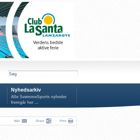
Nyhedsarkiv
.
Alle SvømmeSports nyheder
fremgår her ...
Mail
Share
Print