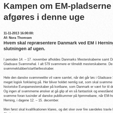
Kampen om EM-pladserne 
afgøres i denne uge
11-11-2013 16:00:00:
Af: Nora Thomsen
Hvem skal repræsentere Danmark ved EM i Herning? 
slutningen af ugen.
I perioden 14. – 17. november afholdes Danmarks Mesterskaberne samt Da
Gladsaxe Svømmehal. I alt 579 svømmere er tilmeldt mesterskaberne. De r
svømmeklubber/startfællesskaber.
Hele den danske svømmeelite vil være samlet, når det går løs i Gladsaxe
meget logisk forklaring på. Her bliver holdet nemlig sat, som skal svømme
historiske Europamesterskaber på kortbane, som Danmark er vært for til 
Og ingen af svømmerne ønsker at gå glip af en så fantastisk og eneståend
svømme foran tusinder af danske publikummer på hjemmebane, når EM-holde
Herning, i dagene 12. – 15. december.
Men først skal kvalifikationen klares, og det sker over fire særdeles travl