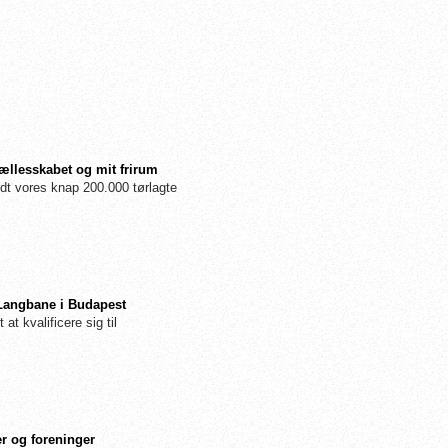
fællesskabet og mit frirum
dt vores knap 200.000 tørlagte
 Langbane i Budapest
 at kvalificere sig til
r og foreninger