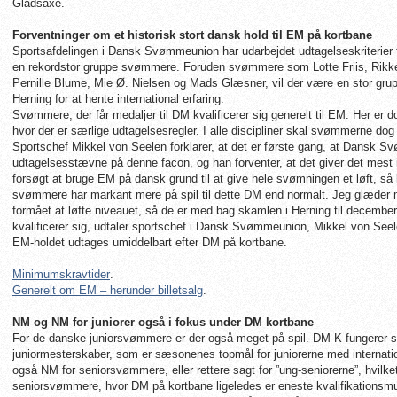
Gladsaxe.
Forventninger om et historisk stort dansk hold til EM på kortbane
Sportsafdelingen i Dansk Svømmeunion har udarbejdet udtagelseskriterier ti
en rekordstor gruppe svømmere. Foruden svømmere som Lotte Friis, Rikke
Pernille Blume, Mie Ø. Nielsen og Mads Glæsner, vil der være en stor gr
Herning for at hente international erfaring.
Svømmere, der får medaljer til DM kvalificerer sig generelt til EM. Her er 
hvor der er særlige udtagelsesregler. I alle discipliner skal svømmerne do
Sportschef Mikkel von Seelen forklarer, at det er første gang, at Dansk S
udtagelsesstævne på denne facon, og han forventer, at det giver det mest
forsøgt at bruge EM på dansk grund til at give hele svømningen et løft, så 
svømmere har markant mere på spil til dette DM end normalt. Jeg glæder m
formået at løfte niveauet, så de er med bag skamlen i Herning til decembe
kvalificerer sig, udtaler sportschef i Dansk Svømmeunion, Mikkel von Seel
EM-holdet udtages umiddelbart efter DM på kortbane.
Minimumskravtider
.
Generelt om EM – herunder billetsalg
.
NM og NM for juniorer også i fokus under DM kortbane
For de danske juniorsvømmere er der også meget på spil. DM-K fungerer som
juniormesterskaber, som er sæsonenes topmål for juniorerne med internatio
også NM for seniorsvømmere, eller rettere sagt for ”ung-seniorerne”, hvilket 
seniorsvømmere, hvor DM på kortbane ligeledes er eneste kvalifikationsmu