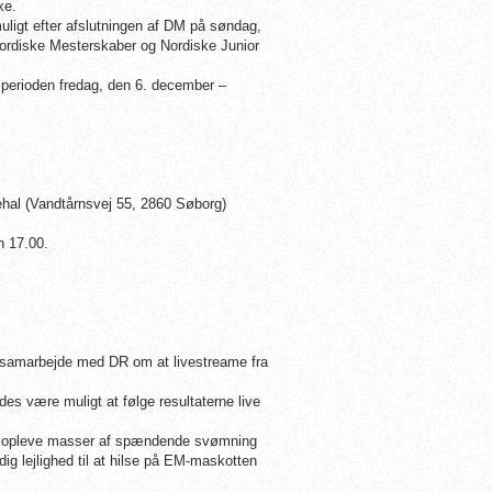
xe.
ligt efter afslutningen af DM på søndag,
Nordiske Mesterskaber og Nordiske Junior
perioden fredag, den 6. december –
al (Vandtårnsvej 55, 2860 Søborg)
n 17.00.
 samarbejde med DR om at livestreame fra
edes være muligt at følge resultaterne live
il at opleve masser af spændende svømning
ig lejlighed til at hilse på EM-maskotten