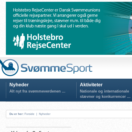
Nyheder
Aktiviteter
Alt nyt fra svømmeverdenen ...
Nationale og internationale
stævner og konkurrencer ...
Du er her:
Forside
|
Nyheder