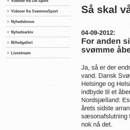
Videoer fra On-Sport
Så skal v
Videoer fra SvømmeSport
Nyhedsbreve
04-09-2012:
Nyhedsarkiv
For anden si
Billedgalleri
svømme åben
Livestream
Ja, så er der end
vand. Dansk Svøm
Helsinge og Hels
indbyde til et åb
Nordsjælland: Es
årets sidste arra
sæsonafslutning 
nok nå det.