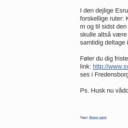
I den dejlige Es
forskellige rute
m og til sidst de
skulle altså være
samtidig deltage
Føler du dig frist
link:
http://www.s
ses i Fredensbor
Ps. Husk nu vådd
Tags:
Åbent vand