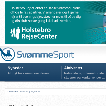
Nyheder
Aktiviteter
Alt nyt fra svømmeverdenen ...
Nationale og internationale
stævner og konkurrencer ...
Du er her:
Forside
|
Nyheder