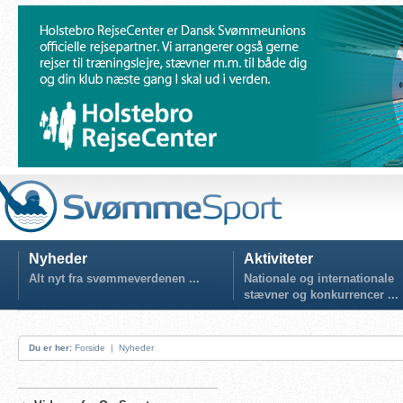
Nyheder
Aktiviteter
Alt nyt fra svømmeverdenen ...
Nationale og internationale
stævner og konkurrencer ...
Du er her:
Forside
|
Nyheder