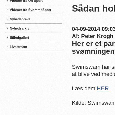
Videoer fra On-Sport
Sådan hol
Videoer fra SvømmeSport
Nyhedsbreve
04-09-2014 09:03
Nyhedsarkiv
Af: Peter Krogh
Billedgalleri
Her er et par 
Livestream
svømningen
Swimswam har sam
at blive ved med
Læs dem
HER
Kilde: Swimswa