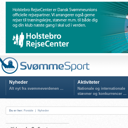
Nyheder
Aktiviteter
Alt nyt fra svømmeverdenen ...
Nationale og internationale
stævner og konkurrencer ...
Du er her:
Forside
|
Nyheder