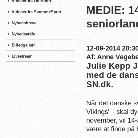
Videoer fra On-Sport
MEDIE: 1
Videoer fra SvømmeSport
seniorlan
Nyhedsbreve
Nyhedsarkiv
Billedgalleri
12-09-2014 20:30
Af: Anne Vegeb
Livestream
Julie Kepp J
med de dans
SN.dk.
Når det danske s
Vikings" - skal d
november, vil 14
være at finde på 