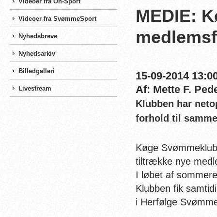
Videoer fra On-Sport
MEDIE: K
Videoer fra SvømmeSport
medlems
Nyhedsbreve
Nyhedsarkiv
Billedgalleri
15-09-2014 13:00
Af: Mette F. Ped
Livestream
Klubben har neto
forhold til samme
Køge Svømmeklub h
tiltrække nye med
I løbet af sommere
Klubben fik samti
i Herfølge Svømmeh