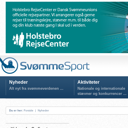
Nyheder
Aktiviteter
Alt nyt fra svømmeverdenen ...
Nationale og internationale
stævner og konkurrencer ...
Du er her:
Forside
|
Nyheder