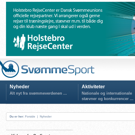
Nyheder
Aktiviteter
Alt nyt fra svømmeverdenen ...
Nationale og internationale
stævner og konkurrencer ...
Du er her:
Forside
|
Nyheder