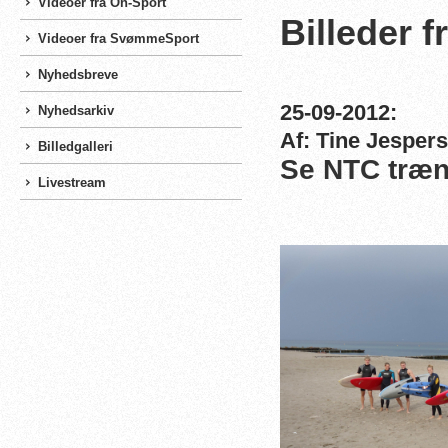
Videoer fra On-Sport
Billeder f
Videoer fra SvømmeSport
Nyhedsbreve
25-09-2012:
Nyhedsarkiv
Af: Tine Jesper
Billedgalleri
Se NTC træn
Livestream