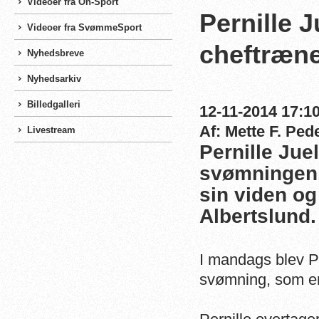
Videoer fra On-Sport
Pernille 
Videoer fra SvømmeSport
cheftræn
Nyhedsbreve
Nyhedsarkiv
Billedgalleri
12-11-2014 17:10
Af: Mette F. Ped
Livestream
Pernille Juel
svømningen.
sin viden og 
Albertslund.
I mandags blev P
svømning, som er