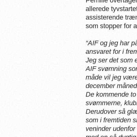
Pernille overtage
allerede tyvstart
assisterende træ
som stopper for a
“AIF og jeg har p
ansvaret for i fre
Jeg ser det som e
AIF svømning som
måde vil jeg være
december måned
De kommende to ug
svømmerne, klubbe
Derudover så glæd
som i fremtiden 
veninder udenfor 