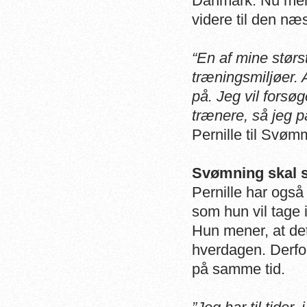
Danmark. Nu mener
videre til den næ
“En af mine størst
træningsmiljøer. 
på.
Jeg vil forsøg
trænere, så jeg på
Pernille til Svøm
Svømning skal se
Pernille har også 
som hun vil tage 
Hun mener, at de
hverdagen. Derfor
på samme tid.