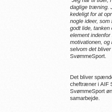
”Jeg har til tider
daglige træning.
kedeligt for at op
nogle ideer, som 
godt lide, tanken 
element indenfo
motivationen, og 
selvom det bliver
SvømmeSport.
Det bliver spænd
cheftræner i AIF
SvømmeSport ønsk
samarbejde.