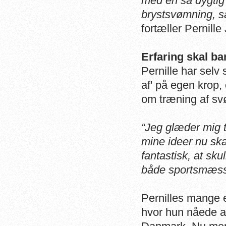
med en så dygtig
brystsvømning, så
fortæller Pernill
Erfaring skal ba
Pernille har selv
af' på egen krop
om træning af sv
“Jeg glæder mig ti
mine ideer nu skal
fantastisk, at sk
både sportsmæssi
Pernilles mange 
hvor hun nåede at