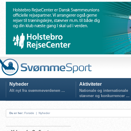
Nyheder
Aktiviteter
Alt nyt fra svømmeverdenen ...
Nationale og internationale
stævner og konkurrencer ...
Du er her:
Forside
|
Nyheder