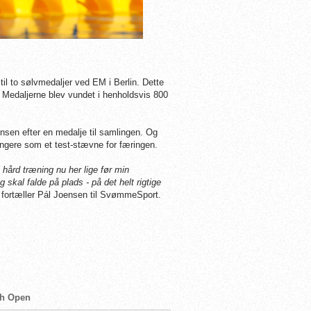
il to sølvmedaljer ved EM i Berlin. Dette
. Medaljerne blev vundet i henholdsvis 800
sen efter en medalje til samlingen. Og
gere som et test-stævne for færingen.
 hård træning nu her lige før min
skal falde på plads - på det helt rigtige
 fortæller Pál Joensen til SvømmeSport.
sh Open