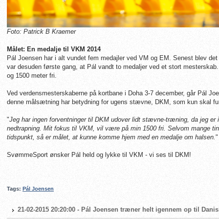
Foto: Patrick B Kraemer
Målet: En medalje til VKM 2014
Pál Joensen har i alt vundet fem medajler ved VM og EM. Senest blev det t
var desuden første gang, at Pál vandt to medaljer ved et stort mesterskab
og 1500 meter fri.
Ved verdensmesterskaberne på kortbane i Doha 3-7 december, går Pál Joen
denne målsætning har betydning for ugens stævne, DKM, som kun skal fun
"
Jeg har ingen forventninger til DKM udover lidt stævne-træning, da jeg er i
nedtrapning. Mit fokus til VKM, vil være på min 1500 fri. Selvom mange ting 
tidspunkt, så er målet, at kunne komme hjem med en medalje om halsen.
"
SvømmeSport ønsker Pál held og lykke til VKM - vi ses til DKM!
Tags:
Pál Joensen
21-02-2015 20:20:00 - Pál Joensen træner helt igennem op til Dani