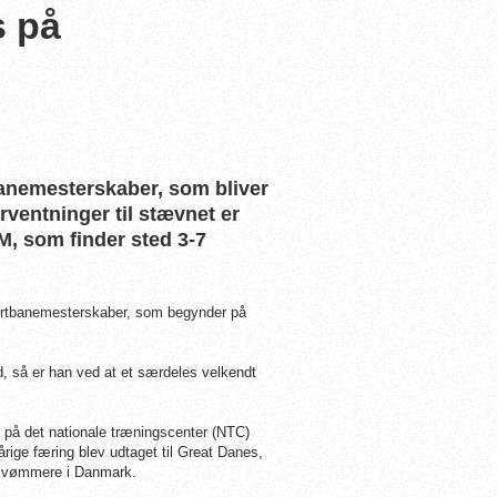
s på
banemesterskaber, som bliver
rventninger til stævnet er
M, som finder sted 3-7
kortbanemesterskaber, som begynder på
så er han ved at et særdeles velkendt
 på det nationale træningscenter (NTC)
årige færing blev udtaget til Great Danes,
ge svømmere i Danmark.