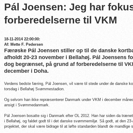
Pál Joensen: Jeg har foku
forberedelserne til VKM
18-11-2014 22:00:00:
Af: Mette F. Pedersen
Færøske Pál Joensen stiller op til de danske kort
afholdt 20-23 november i Bellahøj. Pál Joensens fo
dog begrænset, på grund af forberedelserne til VK
december i Doha.
Verdens bedste færing, Pál Joensen, vil være til stede under de danske 
torsdag i Bellahøj Svømmestadion.
Og selvom han ikke repræsenterer Danmark under VKM i december måned, 
ansigt i Svømmedanmark.
Pál Joensen bosatte sig i Danmark efter OL 2012. Han har siden da trænet
i Bellahøj, og faldet godt til i det danske svømmemiljø. Så godt, at den 23-
projektet, der skal være bidrage til at løfte standarden blandt de mandli