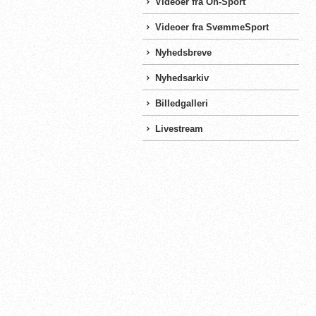
Videoer fra On-Sport
Videoer fra SvømmeSport
Nyhedsbreve
Nyhedsarkiv
Billedgalleri
Livestream