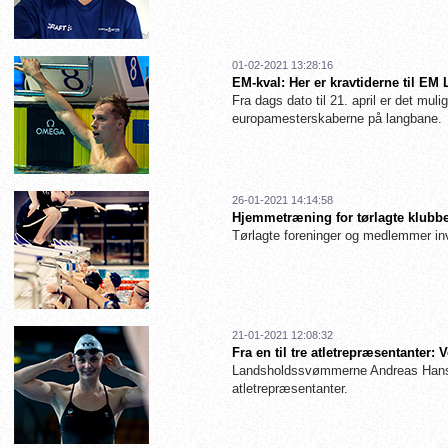
01-02-2021 13:28:16
EM-kval: Her er kravtiderne til EM
Fra dags dato til 21. april er det muligt
europamesterskaberne på langbane.
26-01-2021 14:14:58
Hjemmetræning for tørlagte klubbe
Tørlagte foreninger og medlemmer inv
21-01-2021 12:08:32
Fra en til tre atletrepræsentanter
Landsholdssvømmerne Andreas Hanse
atletrepræsentanter.