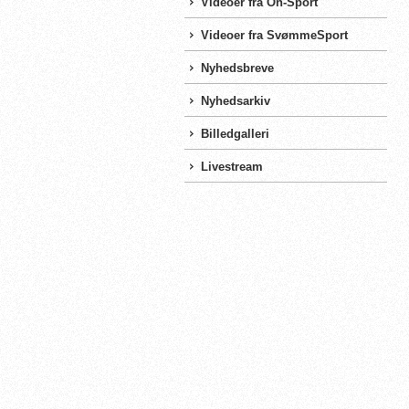
Videoer fra On-Sport
Videoer fra SvømmeSport
Nyhedsbreve
Nyhedsarkiv
Billedgalleri
Livestream