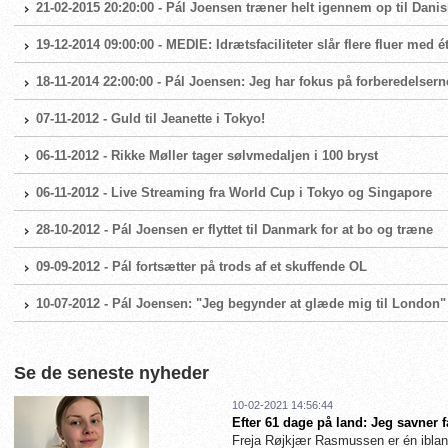
21-02-2015 20:20:00 - Pál Joensen træner helt igennem op til Dani
19-12-2014 09:00:00 - MEDIE: Idrætsfaciliteter slår flere fluer med
18-11-2014 22:00:00 - Pál Joensen: Jeg har fokus på forberedelsern
07-11-2012 - Guld til Jeanette i Tokyo!
06-11-2012 - Rikke Møller tager sølvmedaljen i 100 bryst
06-11-2012 - Live Streaming fra World Cup i Tokyo og Singapore
28-10-2012 - Pál Joensen er flyttet til Danmark for at bo og træne
09-09-2012 - Pál fortsætter på trods af et skuffende OL
10-07-2012 - Pál Joensen: "Jeg begynder at glæde mig til London"
Se de seneste nyheder
10-02-2021 14:56:44
Efter 61 dage på land: Jeg savner 
Freja Røjkjær Rasmussen er én iblan