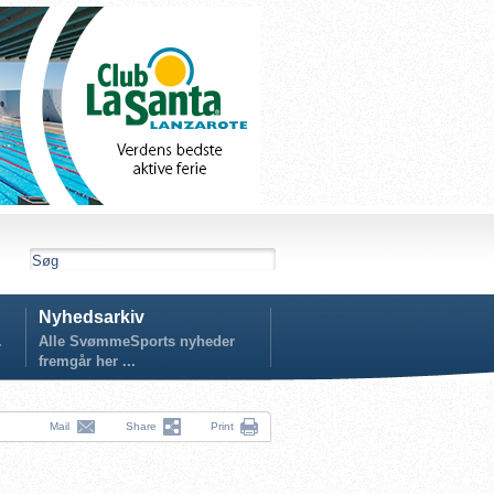
Nyhedsarkiv
.
Alle SvømmeSports nyheder
fremgår her ...
Mail
Share
Print