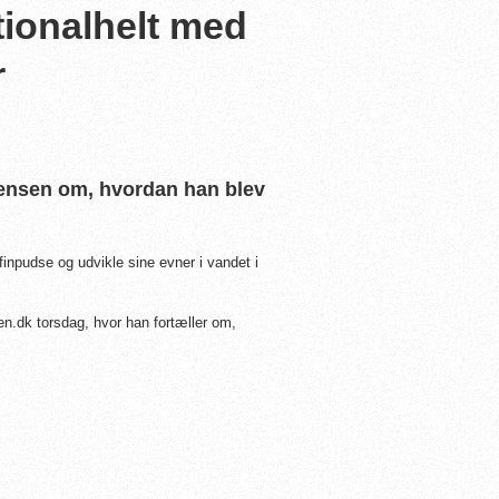
tionalhelt med
r
oensen om, hvordan han blev
npudse og udvikle sine evner i vandet i
en.dk torsdag, hvor han fortæller om,