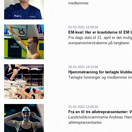
medlemmer.
01-02-2021 13:28:16
EM-kval: Her er kravtiderne til EM
Fra dags dato til 21. april er det muligt
europamesterskaberne på langbane.
26-01-2021 14:14:58
Hjemmetræning for tørlagte klubbe
Tørlagte foreninger og medlemmer inv
21-01-2021 12:08:32
Fra en til tre atletrepræsentanter
Landsholdssvømmerne Andreas Hanse
atletrepræsentanter.