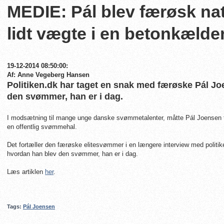
MEDIE: Pál blev færøsk na
lidt vægte i en betonkælde
19-12-2014 08:50:00:
Af: Anne Vegeberg Hansen
Politiken.dk har taget en snak med færøske Pál J
den svømmer, han er i dag.
I modsætning til mange unge danske svømmetalenter, måtte Pál Joensen fi
en offentlig svømmehal.
Det fortæller den færøske elitesvømmer i en længere interview med politik
hvordan han blev den svømmer, han er i dag.
Læs artiklen
her
.
Tags:
Pál Joensen