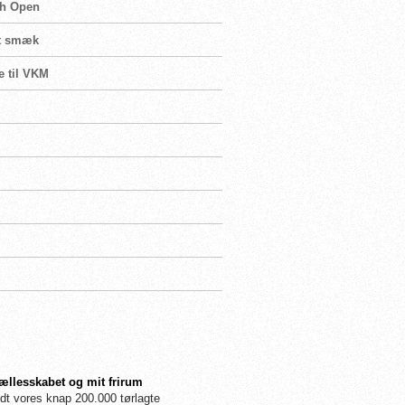
sh Open
 ét smæk
e til VKM
fællesskabet og mit frirum
dt vores knap 200.000 tørlagte