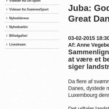
Videoer fra On-Sport
Juba: God
Videoer fra SvømmeSport
Great Da
Nyhedsbreve
Nyhedsarkiv
Billedgalleri
03-02-2015 18:30
Af: Anne Vegeb
Livestream
Sammenligne
at være et b
siger landst
Da flere af svøm
Danes, dystede me
Luxembourg denne 
Det udtaler land