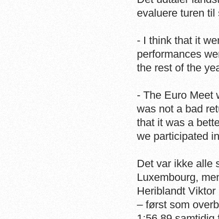
evaluere turen ti
- I think that it 
performances wer
the rest of the yea
- The Euro Meet 
was not a bad ret
that it was a bet
we participated i
Det var ikke alle
Luxembourg, men d
Heriblandt Viktor
– først som overb
1:56.89 samtidig