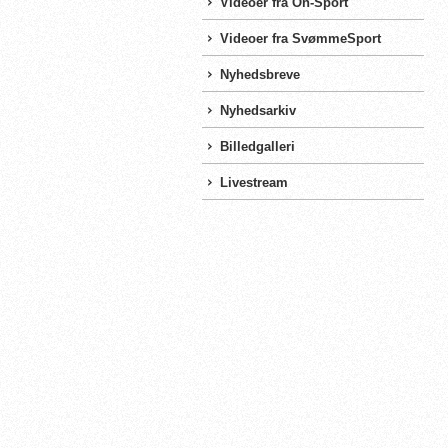
Videoer fra On-Sport
Videoer fra SvømmeSport
Nyhedsbreve
Nyhedsarkiv
Billedgalleri
Livestream