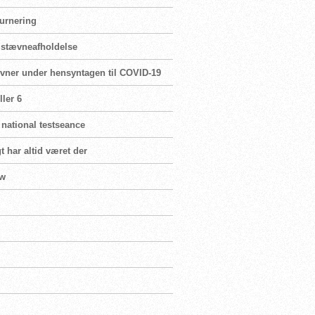
turnering
r stævneafholdelse
ævner under hensyntagen til COVID-19
ler 6
 national testseance
t har altid været der
ew