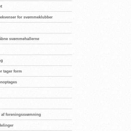
vt
nsekvenser for svømmeklubber
enåbne svømmehallerne
ng
r tager form
genoptages
ng af foreningssvømning
delinger