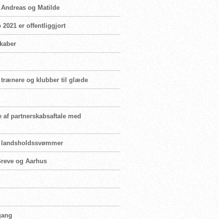
n Andreas og Matilde
2021 er offentliggjort
skaber
 trænere og klubber til glæde
e af partnerskabsaftale med
for landsholdssvømmer
 Greve og Aarhus
 gang