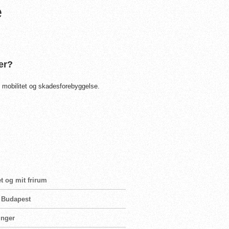
e
er?
, mobilitet og skadesforebyggelse.
t og mit frirum
i Budapest
inger