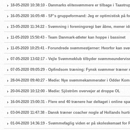
18-05-2020 10:38:10 - Danmarks elitesvømmere er tilbage i Taast
16-05-2020 16:05:48 - SF’s gruppeformand: Jeg er optimistisk på
15-05-2020 11:34:22 - Svømning i foreningsregi bør åbne, mener id
11-05-2020 15:50:43 - Team Danmark-atleter kan hoppe i bassinet
11-05-2020 10:25:41 - Forundrede svømmestjerner: Hvorfor kan sv
07-05-2020 13:02:17 - Vejle Svømmeklub tilbyder svømmeundervis
07-05-2020 09:05:29 - Opfindsom træning: Fynsk svømmer træner
28-04-2020 09:40:27 - Medie: Nye svømmekammerater i Odder Ko
20-04-2020 10:12:00 - Medie: Sjöström overvejer at droppe OL
16-04-2020 15:00:31 - Flere end 40 trænere har deltaget i online s
03-04-2020 11:47:38 - Dansk træner coacher nogle af Hollands hurt
01-04-2020 14:36:19 - Svømmefaglig viden er på skoleskemaet fo