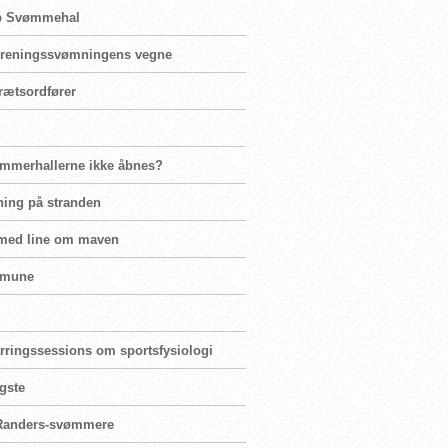
rup Svømmehal
 foreningssvømningens vegne
rætsordfører
ømmerhallerne ikke åbnes?
ning på stranden
 med line om maven
mmune
parringssessions om sportsfysiologi
igste
r Randers-svømmere