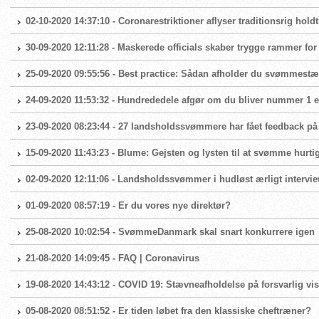
02-10-2020 14:37:10 - Coronarestriktioner aflyser traditionsrig hold
30-09-2020 12:11:28 - Maskerede officials skaber trygge rammer fo
25-09-2020 09:55:56 - Best practice: Sådan afholder du svømmest
24-09-2020 11:53:32 - Hundrededele afgør om du bliver nummer 1 el
23-09-2020 08:23:44 - 27 landsholdssvømmere har fået feedback på
15-09-2020 11:43:23 - Blume: Gejsten og lysten til at svømme hurtig
02-09-2020 12:11:06 - Landsholdssvømmer i hudløst ærligt intervi
01-09-2020 08:57:19 - Er du vores nye direktør?
25-08-2020 10:02:54 - SvømmeDanmark skal snart konkurrere igen
21-08-2020 14:09:45 - FAQ | Coronavirus
19-08-2020 14:43:12 - COVID 19: Stævneafholdelse på forsvarlig vis
05-08-2020 08:51:52 - Er tiden løbet fra den klassiske cheftræner?