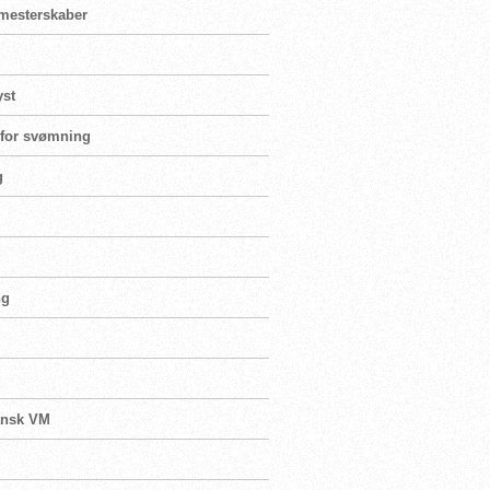
ormesterskaber
yst
e for svømning
g
ng
dansk VM