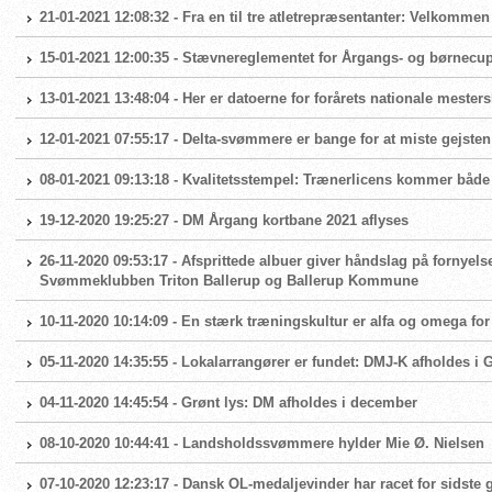
21-01-2021 12:08:32 - Fra en til tre atletrepræsentanter: Velkomme
15-01-2021 12:00:35 - Stævnereglementet for Årgangs- og børnecup 
13-01-2021 13:48:04 - Her er datoerne for forårets nationale mester
12-01-2021 07:55:17 - Delta-svømmere er bange for at miste gejsten
08-01-2021 09:13:18 - Kvalitetsstempel: Trænerlicens kommer både
19-12-2020 19:25:27 - DM Årgang kortbane 2021 aflyses
26-11-2020 09:53:17 - Afsprittede albuer giver håndslag på fornyels
Svømmeklubben Triton Ballerup og Ballerup Kommune
10-11-2020 10:14:09 - En stærk træningskultur er alfa og omega 
05-11-2020 14:35:55 - Lokalarrangører er fundet: DMJ-K afholdes i
04-11-2020 14:45:54 - Grønt lys: DM afholdes i december
08-10-2020 10:44:41 - Landsholdssvømmere hylder Mie Ø. Nielsen
07-10-2020 12:23:17 - Dansk OL-medaljevinder har racet for sidste