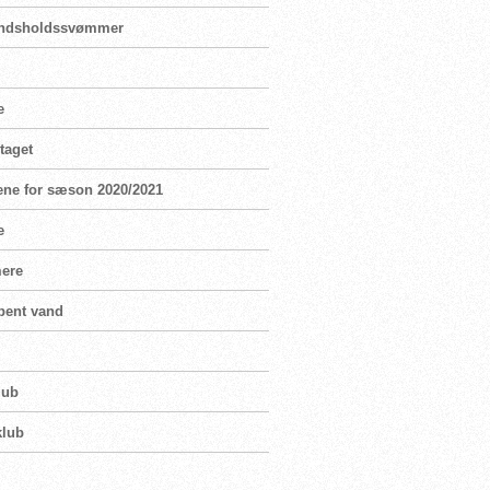
landsholdssvømmer
e
taget
ene for sæson 2020/2021
e
mere
bent vand
lub
klub