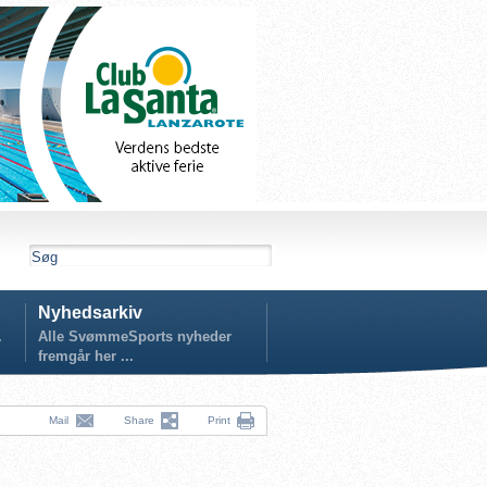
Nyhedsarkiv
.
Alle SvømmeSports nyheder
fremgår her ...
Mail
Share
Print