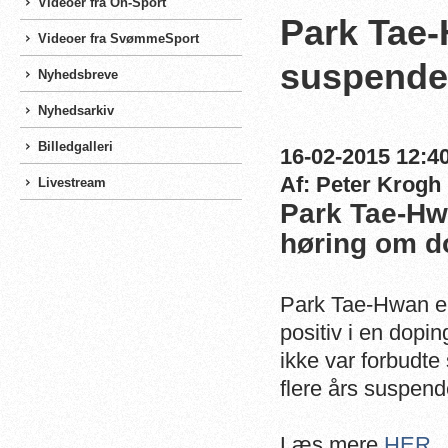
Videoer fra On-Sport
Park Tae-
Videoer fra SvømmeSport
suspende
Nyhedsbreve
Nyhedsarkiv
Billedgalleri
16-02-2015 12:40
Af: Peter Krogh
Livestream
Park Tae-Hw
høring om d
Park Tae-Hwan er 
positiv i en dopin
ikke var forbudte 
flere års suspend
Læs mere
HER