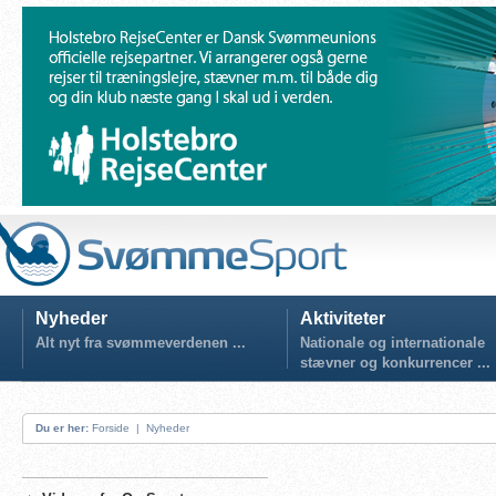
Nyheder
Aktiviteter
Alt nyt fra svømmeverdenen ...
Nationale og internationale
stævner og konkurrencer ...
Du er her:
Forside
|
Nyheder