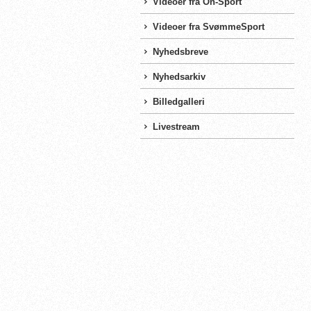
Videoer fra On-Sport
Videoer fra SvømmeSport
Nyhedsbreve
Nyhedsarkiv
Billedgalleri
Livestream