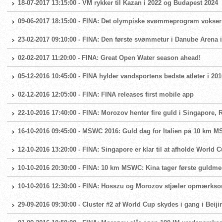
18-07-2017 13:15:00 - VM rykker til Kazan i 2022 og Budapest 2024
09-06-2017 18:15:00 - FINA: Det olympiske svømmeprogram vokser
23-02-2017 09:10:00 - FINA: Den første svømmetur i Danube Arena 
02-02-2017 11:20:00 - FINA: Great Open Water season ahead!
05-12-2016 10:45:00 - FINA hylder vandsportens bedste atleter i 201
02-12-2016 12:05:00 - FINA: FINA releases first mobile app
22-10-2016 17:40:00 - FINA: Morozov henter fire guld i Singapore
16-10-2016 09:45:00 - MSWC 2016: Guld dag for Italien på 10 km
12-10-2016 13:20:00 - FINA: Singapore er klar til at afholde World 
10-10-2016 20:30:00 - FINA: 10 km MSWC: Kina tager første guldm
10-10-2016 12:30:00 - FINA: Hosszu og Morozov stjæler opmærks
29-09-2016 09:30:00 - Cluster #2 af World Cup skydes i gang i Beiji