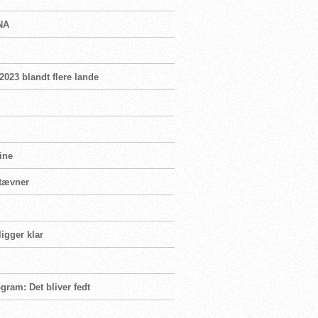
INA
 2023 blandt flere lande
ine
stævner
igger klar
ram: Det bliver fedt