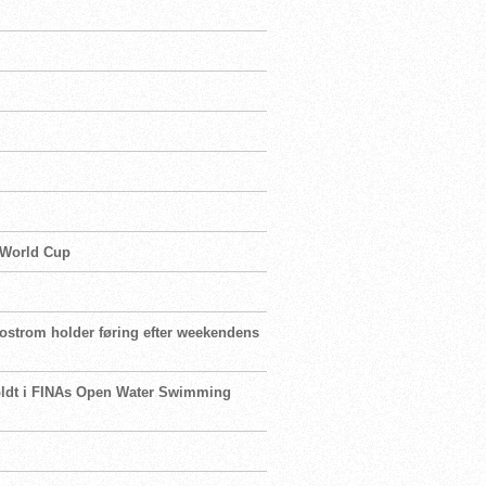
s World Cup
jostrom holder føring efter weekendens
holdt i FINAs Open Water Swimming