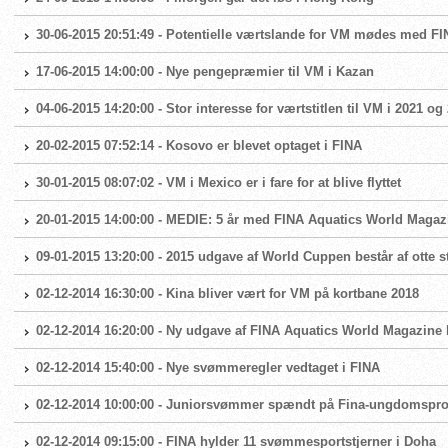
30-06-2015 20:51:49 - Potentielle værtslande for VM mødes med F
17-06-2015 14:00:00 - Nye pengepræmier til VM i Kazan
04-06-2015 14:20:00 - Stor interesse for værtstitlen til VM i 2021 og
20-02-2015 07:52:14 - Kosovo er blevet optaget i FINA
30-01-2015 08:07:02 - VM i Mexico er i fare for at blive flyttet
20-01-2015 14:00:00 - MEDIE: 5 år med FINA Aquatics World Magaz
09-01-2015 13:20:00 - 2015 udgave af World Cuppen består af otte 
02-12-2014 16:30:00 - Kina bliver vært for VM på kortbane 2018
02-12-2014 16:20:00 - Ny udgave af FINA Aquatics World Magazine l
02-12-2014 15:40:00 - Nye svømmeregler vedtaget i FINA
02-12-2014 10:00:00 - Juniorsvømmer spændt på Fina-ungdomsprog
02-12-2014 09:15:00 - FINA hylder 11 svømmesportstjerner i Doha