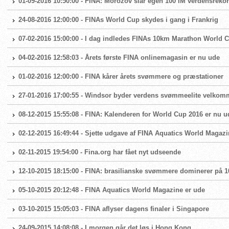
01-09-2016 10:50:00 - FINA: Morozov slår egen 100 IM verdensrekor
24-08-2016 12:00:00 - FINAs World Cup skydes i gang i Frankrig
07-02-2016 15:00:00 - I dag indledes FINAs 10km Marathon World 
04-02-2016 12:58:03 - Årets første FINA onlinemagasin er nu ude
01-02-2016 12:00:00 - FINA kårer årets svømmere og præstationer
27-01-2016 17:00:55 - Windsor byder verdens svømmeelite velkom
08-12-2015 15:55:08 - FINA: Kalenderen for World Cup 2016 er nu u
02-12-2015 16:49:44 - Sjette udgave af FINA Aquatics World Magazi
02-11-2015 19:54:00 - Fina.org har fået nyt udseende
12-10-2015 18:15:00 - FINA: brasilianske svømmere dominerer på 1
05-10-2015 20:12:48 - FINA Aquatics World Magazine er ude
03-10-2015 15:05:03 - FINA aflyser dagens finaler i Singapore
24-09-2015 14:08:08 - I morgen går det løs i Hong Kong