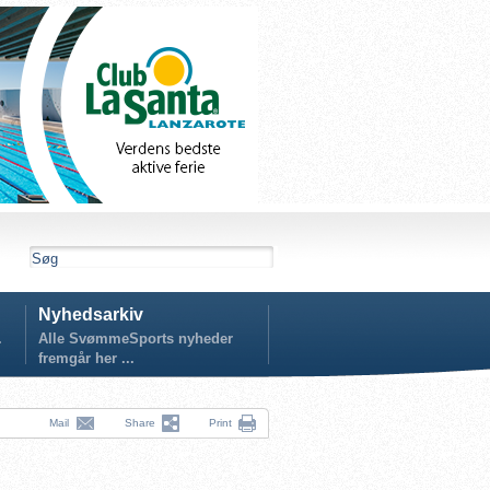
Nyhedsarkiv
.
Alle SvømmeSports nyheder
fremgår her ...
Mail
Share
Print