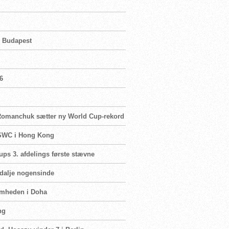
i Budapest
6
, Romanchuk sætter ny World Cup-rekord
 MSWC i Hong Kong
Cups 3. afdelings første stævne
edalje nogensinde
omheden i Doha
ng