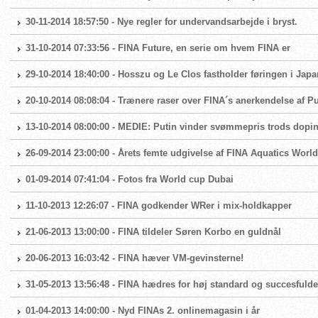
30-11-2014 18:57:50 - Nye regler for undervandsarbejde i bryst.
31-10-2014 07:33:56 - FINA Future, en serie om hvem FINA er
29-10-2014 18:40:00 - Hosszu og Le Clos fastholder føringen i Japa
20-10-2014 08:08:04 - Trænere raser over FINA´s anerkendelse af Pu
13-10-2014 08:00:00 - MEDIE: Putin vinder svømmepris trods dopi
26-09-2014 23:00:00 - Årets femte udgivelse af FINA Aquatics World 
01-09-2014 07:41:04 - Fotos fra World cup Dubai
11-10-2013 12:26:07 - FINA godkender WRer i mix-holdkapper
21-06-2013 13:00:00 - FINA tildeler Søren Korbo en guldnål
20-06-2013 16:03:42 - FINA hæver VM-gevinsterne!
31-05-2013 13:56:48 - FINA hædres for høj standard og succesfulde
01-04-2013 14:00:00 - Nyd FINAs 2. onlinemagasin i år