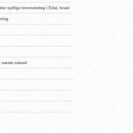
der sydlige himmelstrøg i Eilat, Israel
mning
b i næste måned