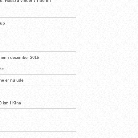
d, Hosszu vinder 7 i Berlin
Cup
men i december 2016
de
ne er nu ude
0 km i Kina