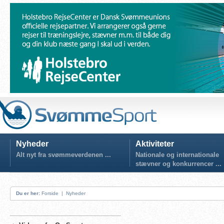
Nyheder
Aktiviteter
Alt nyt fra svømmeverdenen ...
Nationale og internationale
stævner og konkurrencer ...
Du er her:
Forside
|
Nyheder