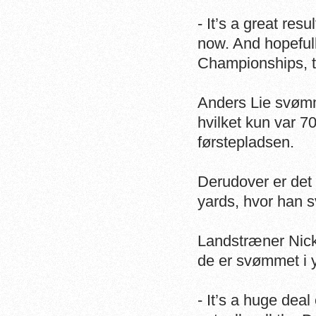
- It’s a great res
now. And hopefull
Championships, ti
Anders Lie svømm
hvilket kun var 7
førstepladsen.
Derudover er det 
yards, hvor han 
Landstræner Nick
de er svømmet i y
- It’s a huge dea