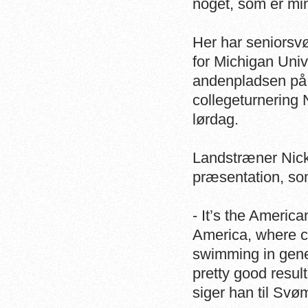
noget, som er mi
Her har seniorsv
for Michigan Univ
andenpladsen på 
collegeturnering
lørdag.
Landstræner Nic
præsentation, som
- It’s the Americ
America, where c
swimming in gener
pretty good result
siger han til Sv