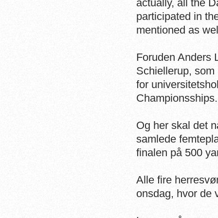
actually, all th
participated in 
mentioned as well
Foruden Anders L
Schiellerup, som 
for universitetsh
Championsships.
Og her skal det 
samlede femtepla
finalen på 500 yar
Alle fire herres
onsdag, hvor de v