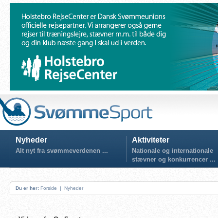
Nyheder
Aktiviteter
Alt nyt fra svømmeverdenen ...
Nationale og internationale
stævner og konkurrencer ...
Du er her:
Forside
|
Nyheder