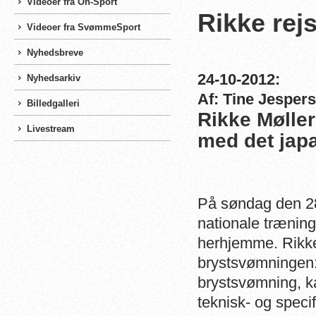
Videoer fra On-Sport
Rikke rejs
Videoer fra SvømmeSport
Nyhedsbreve
24-10-2012:
Nyhedsarkiv
Af: Tine Jesper
Billedgalleri
Rikke Møller
Livestream
med det jap
På søndag den 28.
nationale træning
herhjemme. Rikke 
brystsvømningen: -
brystsvømning, ka
teknisk- og speci