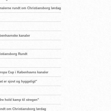
analerne rundt om Christiansborg lørdag
øbenhavnske kanaler
ristiansborg Rundt
uropa Cup i Københavns kanaler
det er sjovt og hyggeligt”
ndre hold kamp til stregen”
undt om Christiansborg lørdag