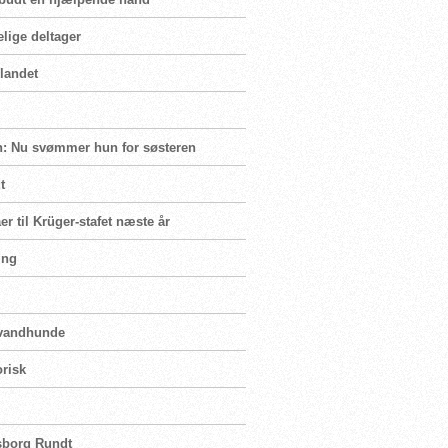
elige deltager
landet
en: Nu svømmer hun for søsteren
t
er til Krüger-stafet næste år
ing
d vandhunde
orisk
nsborg Rundt