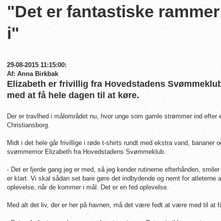
"Det er fantastiske rammer a
i"
29-08-2015 11:15:00:
Af: Anna Birkbak
Elizabeth er frivillig fra Hovedstadens Svømmeklub 
med at få hele dagen til at køre.
Der er travlhed i målområdet nu, hvor unge som gamle strømmer ind efter e
Christiansborg.
Midt i det hele går frivillige i røde t-shirts rundt med ekstra vand, banane
svømmemor Elizabeth fra Hovedstadens Svømmeklub.
- Det er f
jerde gang jeg er med, så jeg kender rutinerne efterhånden, smile
er klart. Vi skal sådan set bare gøre det indbydende og nemt for atleterne 
oplevelse, når de kommer i mål. Det er en fed oplevelse.
Med alt det liv, der er her på havnen, må det være fedt at være med til at få