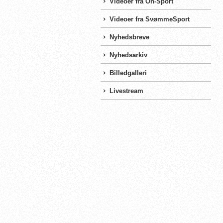
Videoer fra On-Sport
Videoer fra SvømmeSport
Nyhedsbreve
Nyhedsarkiv
Billedgalleri
Livestream