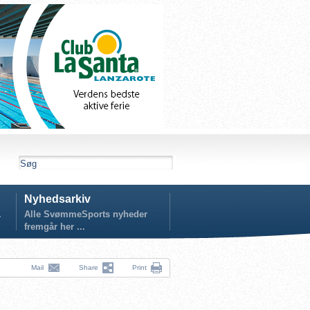
Nyhedsarkiv
.
Alle SvømmeSports nyheder
fremgår her ...
Mail
Share
Print