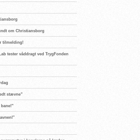
tiansborg
rundt om Christiansborg
r tilmelding!
sLab tester våddragt ved TrygFonden
rdag
fedt stævne”
d bane!”
havnen!"