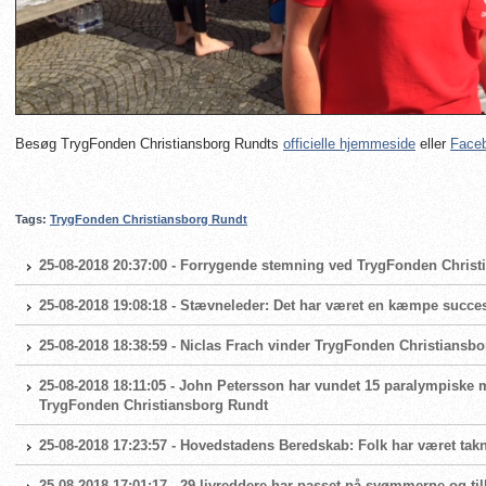
Besøg TrygFonden Christiansborg Rundts
officielle hjemmeside
eller
Faceb
Tags:
TrygFonden Christiansborg Rundt
25-08-2018 20:37:00 - Forrygende stemning ved TrygFonden Chris
25-08-2018 19:08:18 - Stævneleder: Det har været en kæmpe succe
25-08-2018 18:38:59 - Niclas Frach vinder TrygFonden Christiansbor
25-08-2018 18:11:05 - John Petersson har vundet 15 paralympiske m
TrygFonden Christiansborg Rundt
25-08-2018 17:23:57 - Hovedstadens Beredskab: Folk har været ta
25-08-2018 17:01:17 - 29 livreddere har passet på svømmerne og t