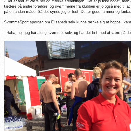
- Det er fedt at være her og mærke stemningen. Det er jo ikke noget, man
tættere på andre forældre, og svømmerne fra klubben er jo også med til a
på en anden måde. Så det synes jeg er fedt.
Det er gode rammer og fantast
SvømmeSport spørger, om Elizabeth selv kunne tænke sig at hoppe i kan
- Haha, nej, jeg har aldrig svømmet selv, og har det fint med at være på de