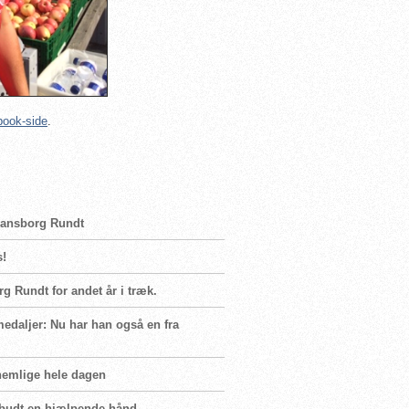
ook-side
.
tiansborg Rundt
s!
g Rundt for andet år i træk.
edaljer: Nu har han også en fra
knemlige hele dagen
ilbudt en hjælpende hånd