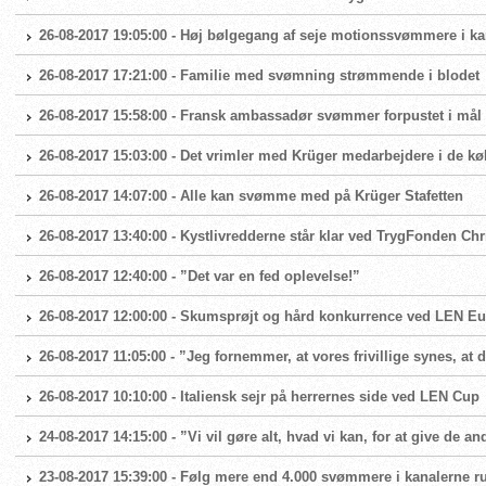
26-08-2017 19:05:00 - Høj bølgegang af seje motionssvømmere i k
26-08-2017 17:21:00 - Familie med svømning strømmende i blodet
26-08-2017 15:58:00 - Fransk ambassadør svømmer forpustet i mål
26-08-2017 15:03:00 - Det vrimler med Krüger medarbejdere i de k
26-08-2017 14:07:00 - Alle kan svømme med på Krüger Stafetten
26-08-2017 13:40:00 - Kystlivredderne står klar ved TrygFonden Ch
26-08-2017 12:40:00 - ”Det var en fed oplevelse!”
26-08-2017 12:00:00 - Skumsprøjt og hård konkurrence ved LEN E
26-08-2017 11:05:00 - ”Jeg fornemmer, at vores frivillige synes, at 
26-08-2017 10:10:00 - Italiensk sejr på herrernes side ved LEN Cup
24-08-2017 14:15:00 - ”Vi vil gøre alt, hvad vi kan, for at give de a
23-08-2017 15:39:00 - Følg mere end 4.000 svømmere i kanalerne r