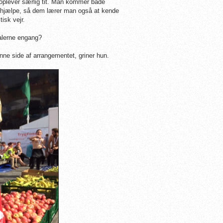
 oplever særlig tit. Man kommer både
t hjælpe, så dem lærer man også at kende
isk vejr.
alerne engang?
nne side af arrangementet, griner hun.