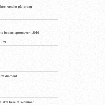
lare kanaler på lørdag
ets bedste sportsevent 2016
rdag
eret diamant
le skal lære at svømme”