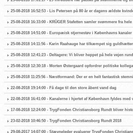
25-08-2018 16:52:53 - Lis Petersen på 80 år er dagens ældste kvind
25-08-2018 16:33:00 - KRÜGER Stafetten samler svømmere fra hele 
25-08-2018 14:51:00 - Europæisk stjernestøv i Københavns kanaler
25-08-2018 14:11:56 - Karin Raahauge har tilkæmpet sig guldhætt
25-08-2018 12:41:23 - Deltagere: Vi bliver heppet på hele vejen rund
25-08-2018 12:30:18 - Morten Østergaard opfordrer politiske kollega
25-08-2018 11:25:56 - Næstformand: Der er en helt fantastisk stemn
22-08-2018 19:14:00 - Få dage til den store åbent vand dag
22-08-2018 16:41:00 - Kanalerne i hjertet af København fyldes me
17-08-2018 12:24:00 - TrygFonden Christiansborg Rundt bliver hist
23-02-2018 10:46:50 - TrygFonden Christiansborg Rundt 2018
29-08-2017 14:07:00 - Stævneleder evaluerer TrygFonden Christia