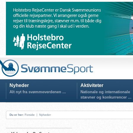
Nyheder
Aktiviteter
Alt nyt fra svømmeverdenen ...
Nationale og internationale
stævner og konkurrencer ...
Du er her:
Forside
|
Nyheder