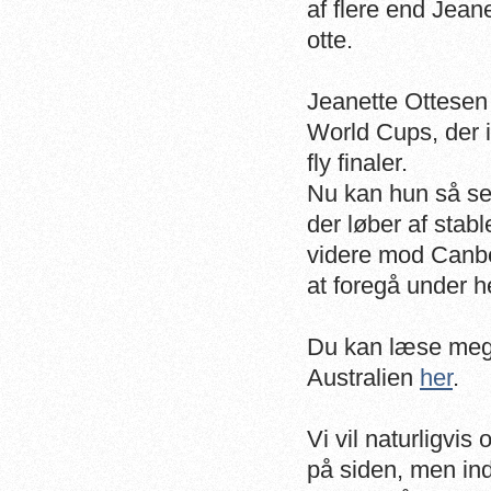
af flere end Jean
otte.
Jeanette Ottesen
World Cups, der i 
fly finaler.
Nu kan hun så se 
der løber af stab
videre mod Canber
at foregå under 
Du kan læse meg
Australien
her
.
Vi vil naturligv
på siden, men indt