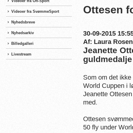
Videoer fra On-Sport
Ottesen f
Videoer fra SvømmeSport
Nyhedsbreve
30-09-2015 15:55
Nyhedsarkiv
Af: Laura Rosen
Billedgalleri
Jeanette Ot
Livestream
guldmedalje 
Som om det ikke v
World Cuppen i l
Jeanette Ottesen
med.
Ottesen svømmede 
50 fly under Wor