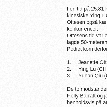
I en tid på 25.81
kinesiske Ying L
Ottesen også kæm
konkurrencer.
Ottesens tid var
lagde 50-meteren 
Podiet kom derfor
1. Jeanette Ott
2. Ying Lu (CHN
3. Yuhan Qiu (
De to modstandere
Holly Barratt og 
henholdsvis på a