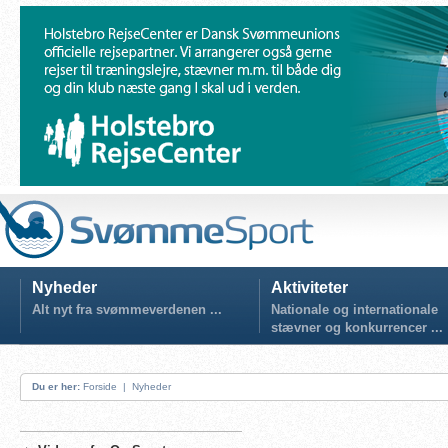
Nyheder
Aktiviteter
Alt nyt fra svømmeverdenen ...
Nationale og internationale
stævner og konkurrencer ...
Du er her:
Forside
|
Nyheder