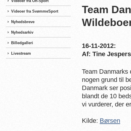
Videoer fra On-Sport
Team Dan
Videoer fra SvømmeSport
Wildeboer
Nyhedsbreve
Nyhedsarkiv
Billedgalleri
16-11-2012:
Af: Tine Jesper
Livestream
Team Danmarks di
nogen grund til 
Danmark ser posi
blandt de 10 beds
vi vurderer, der 
Kilde:
Børsen