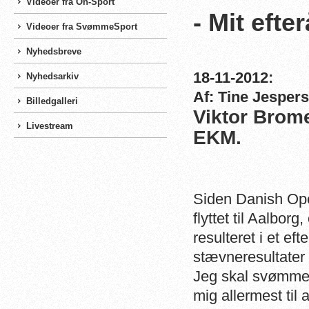
Videoer fra On-Sport
- Mit efte
Videoer fra SvømmeSport
Nyhedsbreve
18-11-2012:
Nyhedsarkiv
Af: Tine Jesper
Billedgalleri
Viktor Brome
Livestream
EKM.
Siden Danish Open
flyttet til Aalbor
resulteret i et ef
stævneresultater 
Jeg skal svømme 
mig allermest til