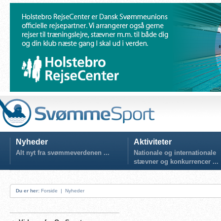
Nyheder
Aktiviteter
Alt nyt fra svømmeverdenen ...
Nationale og internationale
stævner og konkurrencer ...
Du er her:
Forside
|
Nyheder