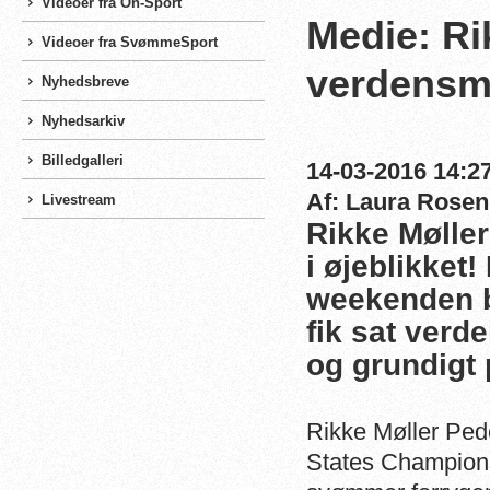
Videoer fra On-Sport
Medie: Ri
Videoer fra SvømmeSport
verdensm
Nyhedsbreve
Nyhedsarkiv
Billedgalleri
14-03-2016 14:27
Af: Laura Rosen
Livestream
Rikke Mølle
i øjeblikket
weekenden 
fik sat ver
og grundigt 
Rikke Møller Ped
States Champions