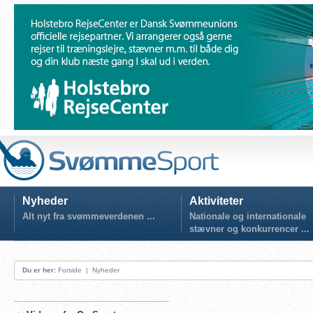
Nyheder
Aktiviteter
Alt nyt fra svømmeverdenen ...
Nationale og internationale
stævner og konkurrencer ...
Du er her:
Forside
|
Nyheder