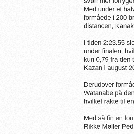
svømmer forryge
Med under et halv
formåede i 200 b
distancen, Kanak
I tiden 2:23.55 
under finalen, hv
kun 0,79 fra den
Kazan i august 2
Derudover formå
Watanabe på den h
hvilket rakte til 
Med så fin en for
Rikke Møller Ped