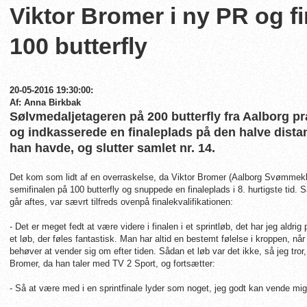
Viktor Bromer i ny PR og f
100 butterfly
20-05-2016 19:30:00:
Af: Anna Birkbak
Sølvmedaljetageren på 200 butterfly fra Aalborg pr
og indkasserede en finaleplads på den halve dista
han havde, og slutter samlet nr. 14.
Det kom som lidt af en overraskelse, da Viktor Bromer (Aalborg Svømmekl
semifinalen på 100 butterfly og snuppede en finaleplads i 8. hurtigste tid. S
går aftes, var sævrt tilfreds ovenpå finalekvalifikationen:
- Det er meget fedt at være videre i finalen i et sprintløb, det har jeg aldrig
et løb, der føles fantastisk. Man har altid en bestemt følelse i kroppen, 
behøver at vender sig om efter tiden. Sådan et løb var det ikke, så jeg tror,
Bromer, da han taler med TV 2 Sport, og fortsætter:
- Så at være med i en sprintfinale lyder som noget, jeg godt kan vende mig t