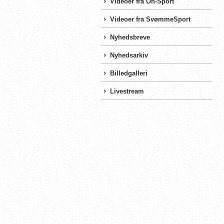
Videoer fra On-Sport
Videoer fra SvømmeSport
Nyhedsbreve
Nyhedsarkiv
Billedgalleri
Livestream