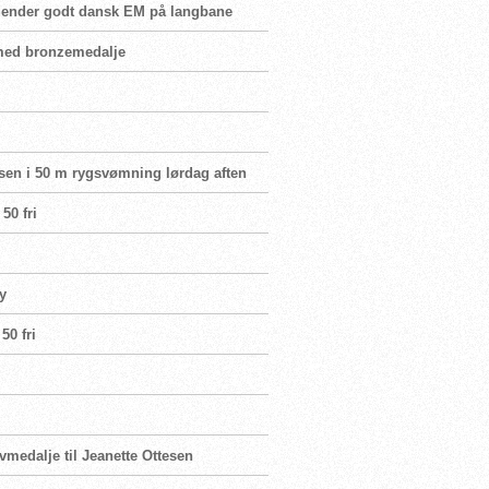
uldender godt dansk EM på langbane
 med bronzemedalje
lsen i 50 m rygsvømning lørdag aften
50 fri
y
50 fri
vmedalje til Jeanette Ottesen