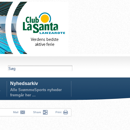
Nyhedsarkiv
.
Alle SvømmeSports nyheder
fremgår her ...
Mail
Share
Print