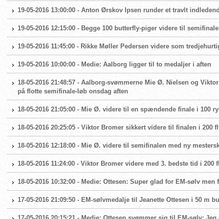
19-05-2016 13:00:00 - Anton Ørskov Ipsen runder et travlt indledend
19-05-2016 12:15:00 - Begge 100 butterfly-piger videre til semifinal
19-05-2016 11:45:00 - Rikke Møller Pedersen videre som tredjehurt
19-05-2016 10:00:00 - Medie: Aalborg ligger til to medaljer i aften
18-05-2016 21:48:57 - Aalborg-svømmerne Mie Ø. Nielsen og Viktor B
på flotte semifinale-løb onsdag aften
18-05-2016 21:05:00 - Mie Ø. videre til en spændende finale i 100 r
18-05-2016 20:25:05 - Viktor Bromer sikkert videre til finalen i 200 f
18-05-2016 12:18:00 - Mie Ø. videre til semifinalen med ny mester
18-05-2016 11:24:00 - Viktor Bromer videre med 3. bedste tid i 200 f
18-05-2016 10:32:00 - Medie: Ottesen: Super glad for EM-sølv men fø
17-05-2016 21:09:50 - EM-sølvmedalje til Jeanette Ottesen i 50 m but
17-05-2016 20:15:21 - Medie: Ottesen svømmer sig til EM-sølv: Jeg 