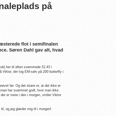
inaleplads på
æsterede flot i semifinalen
nce. Søren Dahl gav alt, hvad
ub) her til aften svømmede 52.43 i
å Viktor, der tog EM-sølv på 200 butterfly i
 prøvet før. Og det skøre er, at det ikke er
når man har svømmet godt, hvor man ikke
 der er mere i den i morgen, smiler Viktor
il, og jeg glæder mig til i morgen!