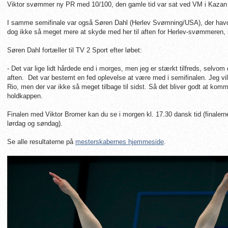
Viktor svømmer ny PR med 10/100, den gamle tid var sat ved VM i Kazan
I samme semifinale var også Søren Dahl (Herlev Svømning/USA), der havde 
dog ikke så meget mere at skyde med her til aften for Herlev-svømmeren, s
Søren Dahl fortæller til TV 2 Sport efter løbet:
- Det var lige lidt hårdede end i morges, men jeg er stærkt tilfreds, selvom 
aften. Det var bestemt en fed oplevelse at være med i semifinalen. Jeg ville
Rio, men der var ikke så meget tilbage til sidst. Så det bliver godt at komme
holdkappen.
Finalen med Viktor Bromer kan du se i morgen kl. 17.30 dansk tid (finalerne
lørdag og søndag).
Se alle resultaterne på
mesterskabernes hjemmeside
.