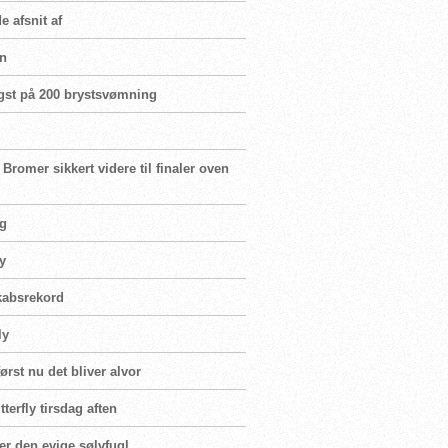
e afsnit af
en
igst på 200 brystsvømning
romer sikkert videre til finaler oven
yg
ly
skabsrekord
ly
rst nu det bliver alvor
terfly tirsdag aften
er den evige sølvfugl