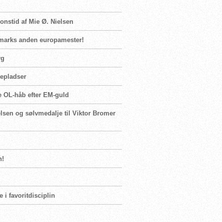
ionstid af Mie Ø. Nielsen
nmarks anden europamester!
yg
lepladser
te OL-håb efter EM-guld
elsen og sølvmedalje til Viktor Bromer
n!
i favoritdisciplin