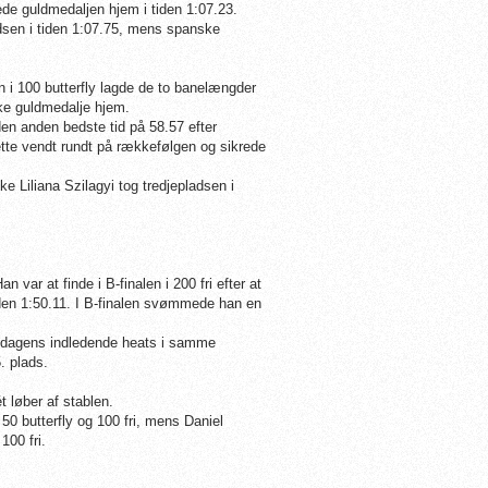
de guldmedaljen hjem i tiden 1:07.23.
sen i tiden 1:07.75, mens spanske
n i 100 butterfly lagde de to banelængder
ke guldmedalje hjem.
en anden bedste tid på 58.57 efter
ette vendt rundt på rækkefølgen og sikrede
 Liliana Szilagyi tog tredjepladsen i
var at finde i B-finalen i 200 fri efter at
den 1:50.11.
I B-finalen svømmede han en
ddagens indledende heats i samme
. plads.
t løber af stablen.
50 butterfly og 100 fri, mens Daniel
00 fri.