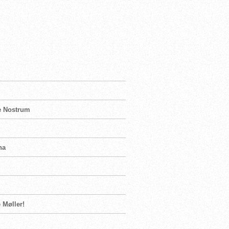
re Nostrum
na
 Møller!