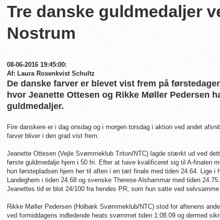
Tre danske guldmedaljer v
Nostrum
08-06-2016 19:45:00:
Af: Laura Rosenkvist Schultz
De danske farver er blevet vist frem på førstedag
hvor Jeanette Ottesen og Rikke Møller Pedersen har
guldmedaljer.
Fire danskere er i dag onsdag og i morgen torsdag i aktion ved andet afsn
farver bliver i den grad vist frem.
Jeanette Ottesen (Vejle Svømmeklub Triton/NTC) lagde stærkt ud ved det
første guldmedalje hjem i 50 fri. Efter at have kvalificeret sig til A-final
hun førstepladsen hjem her til aften i en tæt finale med tiden 24.64. Lige
Landeghem i tiden 24.68 og svenske Therese Alshammar med tiden 24.75.
Jeanettes tid er blot 24/100 fra hendes PR, som hun satte ved selvsamme 
Rikke Møller Pedersen (Holbæk Svømmeklub/NTC) stod for aftenens anden
ved formiddagens indledende heats svømmet tiden 1:08.09 og dermed sikret s