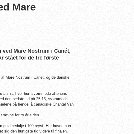
ed Mare
en ved Mare Nostrum i Canét,
 stået for de tre første
it af Mare Nostrum i Canét, og de danske
te afsnit, hvor hun svømmede aftenens
en med den bedste tid på 25.13, svømmede
 i hælene på hende lå canadiske Chantal Van
stævne for to år siden.
 guldmedalje i 100 bryst. Her havde hun
ig den hurtigste tid videre til finalen.