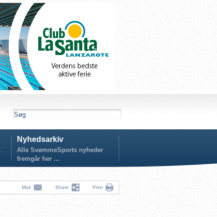
Nyhedsarkiv
.
Alle SvømmeSports nyheder
fremgår her ...
Mail
Share
Print