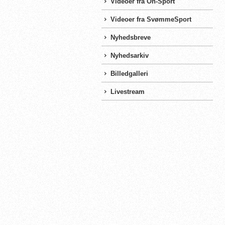
Videoer fra On-Sport
Videoer fra SvømmeSport
Nyhedsbreve
Nyhedsarkiv
Billedgalleri
Livestream