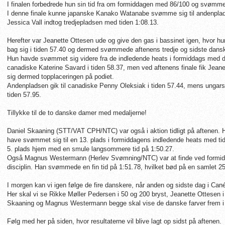
I finalen forbedrede hun sin tid fra om formiddagen med 86/100 og svømme
I denne finale kunne japanske Kanako Watanabe svømme sig til andenplad
Jessica Vall indtog tredjepladsen med tiden 1:08.13.
Herefter var Jeanette Ottesen ude og give den gas i bassinet igen, hvor hu
bag sig i tiden 57.40 og dermed svømmede aftenens tredje og sidste dans
Hun havde svømmet sig videre fra de indledende heats i formiddags med d
canadiske Katerine Savard i tiden 58.37, men ved aftenens finale fik Jean
sig dermed topplaceringen på podiet.
Andenpladsen gik til canadiske Penny Oleksiak i tiden 57.44, mens ungarske
tiden 57.95.
Tillykke til de to danske damer med medaljerne!
Daniel Skaaning (STT/VAT CPH/NTC) var også i aktion tidligt på aftenen. Han 
have svømmet sig til en 13. plads i formiddagens indledende heats med ti
5. plads hjem med en smule langsommere tid på 1:50.27.
Også Magnus Westermann (Herlev Svømning/NTC) var at finde ved formi
disciplin. Han svømmede en fin tid på 1:51.78, hvilket bød på en samlet 25
I morgen kan vi igen følge de fire danskere, når anden og sidste dag i Cané
Her skal vi se Rikke Møller Pedersen i 50 og 200 bryst, Jeanette Ottesen i 
Skaaning og Magnus Westermann begge skal vise de danske farver frem i 1
Følg med her på siden, hvor resultaterne vil blive lagt op sidst på aftenen.