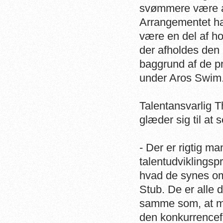
svømmere være at
Arrangementet ha
være en del af ho
der afholdes den 1
baggrund af de pr
under Aros Swim
Talentansvarlig T
glæder sig til at
- Der er rigtig 
talentudviklingsp
hvad de synes om
Stub. De er alle 
samme som, at man
den konkurrencef