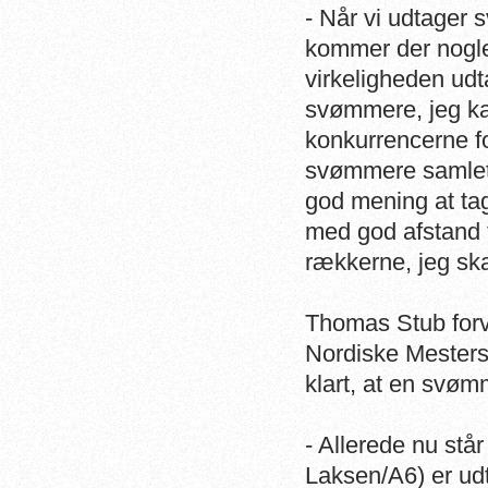
- Når vi udtager 
kommer der nogle 
virkeligheden ud
svømmere, jeg ka
konkurrencerne fo
svømmere samlet t
god mening at ta
med god afstand t
rækkerne, jeg ska
Thomas Stub forve
Nordiske Mesters
klart, at en svøm
- Allerede nu stå
Laksen/A6) er udt