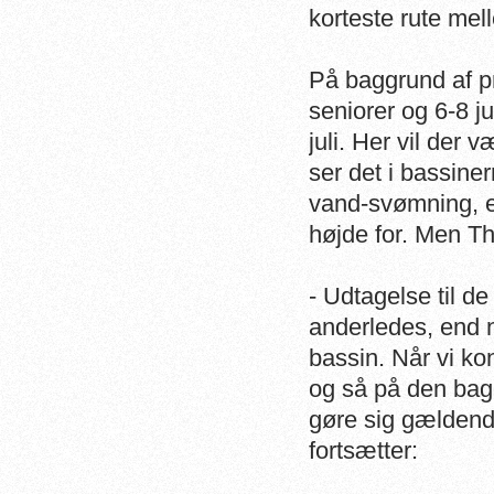
korteste rute me
På baggrund af p
seniorer og 6-8 ju
juli. Her vil der 
ser det i bassiner
vand-svømning, er
højde for. Men Tho
- Udtagelse til d
anderledes, end 
bassin. Når vi ko
og så på den bag
gøre sig gældend
fortsætter: