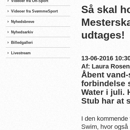
Videoer fra On-Sport
Så skal ho
Videoer fra SvømmeSport
Mesterska
Nyhedsbreve
udtages!
Nyhedsarkiv
Billedgalleri
Livestream
13-06-2016 10:30
Af: Laura Rosen
Åbent vand-
forbindelse 
Water i juli
Stub har at 
I den kommende 
Swim, hvor også 