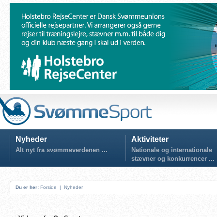
Nyheder
Aktiviteter
Alt nyt fra svømmeverdenen ...
Nationale og internationale
stævner og konkurrencer ...
Du er her:
Forside
|
Nyheder