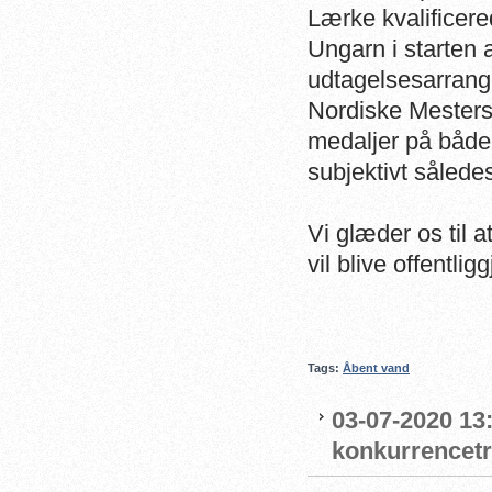
Lærke kvalificere
Ungarn i starten a
udtagelsesarrang
Nordiske Mestersk
medaljer på både 
subjektivt sålede
Vi glæder os til 
vil blive offentlig
Tags:
Åbent vand
03-07-2020 13
konkurrencet