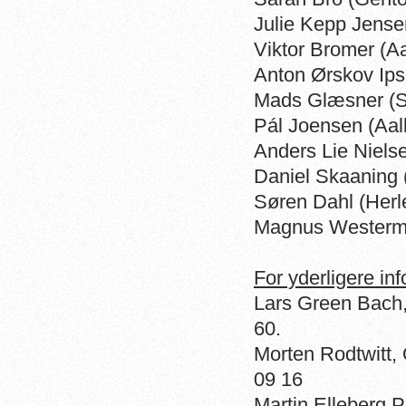
Julie Kepp Jense
Viktor Bromer (
Anton Ørskov Ip
Mads Glæsner (S
Pál Joensen (Aa
Anders Lie Niel
Daniel Skaaning
Søren Dahl (Her
Magnus Westerm
For yderligere i
Lars Green Bach,
60.
Morten Rodtwitt, 
09 16
Martin Elleberg 