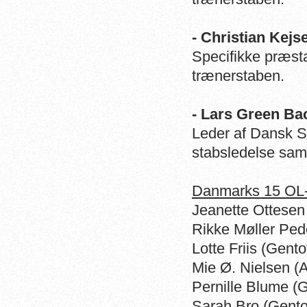
- Christian Kej
Specifikke præsta
trænerstaben.
- Lars Green B
Leder af Dansk S
stabsledelse sam
Danmarks 15 OL
Jeanette Ottesen
Rikke Møller Pe
Lotte Friis (Gen
Mie Ø. Nielsen 
Pernille Blume 
Sarah Bro (Gent