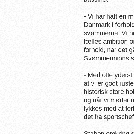
- Vi har haft en
Danmark i forhold
svømmerne. Vi har
fælles ambition 
forhold, når det 
Svømmeunions spo
- Med otte yderst
at vi er godt rus
historisk store h
og når vi møder m
lykkes med at for
det fra sportsche
Staben omkring s