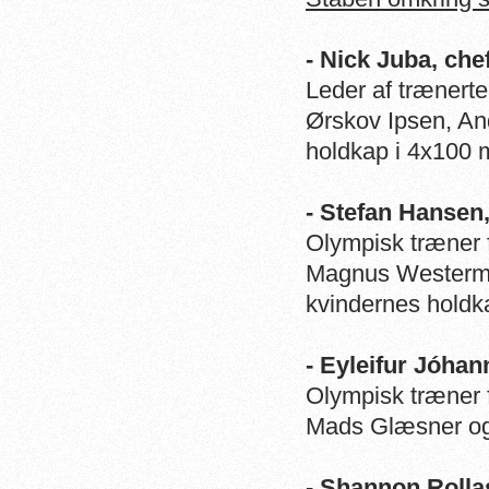
- Nick Juba, c
Leder af trænerte
Ørskov Ipsen, An
holdkap i 4x100 m
- Stefan Hanse
Olympisk træner 
Magnus Westerman
kvindernes holdka
- Eyleifur Jóha
Olympisk træner f
Mads Glæsner og 
- Shannon Rolla