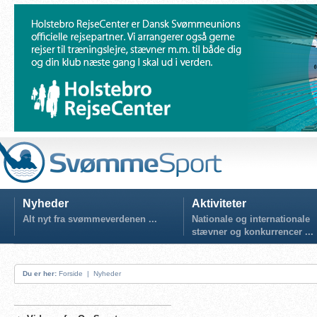
Nyheder
Aktiviteter
Alt nyt fra svømmeverdenen ...
Nationale og internationale
stævner og konkurrencer ...
Du er her:
Forside
|
Nyheder