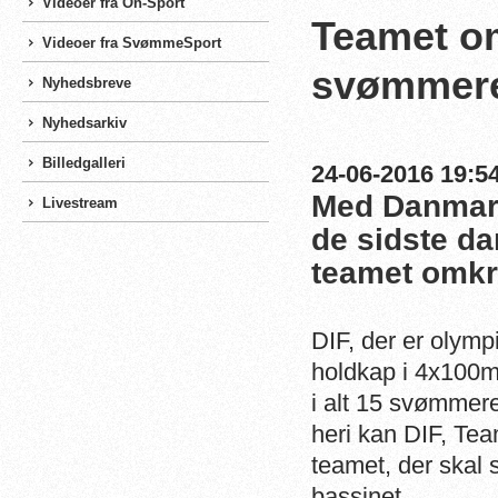
Videoer fra On-Sport
Teamet o
Videoer fra SvømmeSport
svømmere
Nyhedsbreve
Nyhedsarkiv
Billedgalleri
24-06-2016 19:54
Med Danmark
Livestream
de sidste da
teamet omkr
DIF, der er olymp
holdkap i 4x100m 
i alt 15 svømmer
heri kan DIF, T
teamet, der skal
bassinet.