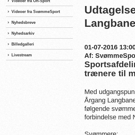
Videoer fra On-Sport
Udtagelse
Videoer fra SvømmeSport
Langbane
Nyhedsbreve
Nyhedsarkiv
Billedgalleri
01-07-2016 13:00
Af: SvømmeSpo
Livestream
Sportsafdel
trænere til 
Med udgangspunkt
Årgang Langbane 
følgende svømmer
forbindelse med
Svømmere: