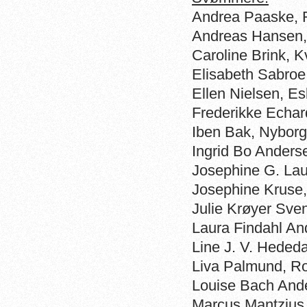
Andrea Paaske, 
Andreas Hansen,
Caroline Brink, K
Elisabeth Sabro
Ellen Nielsen, 
Frederikke Echar
Iben Bak, Nybor
Ingrid Bo Anders
Josephine G. Laur
Josephine Kruse
Julie Krøyer Sve
Laura Findahl An
Line J. V. Heded
Liva Palmund, R
Louise Bach And
Marcus Mantzius