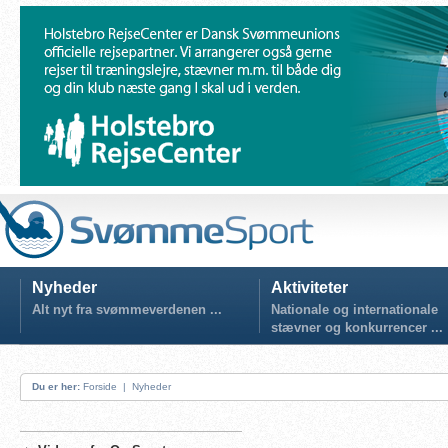
Nyheder
Aktiviteter
Alt nyt fra svømmeverdenen ...
Nationale og internationale
stævner og konkurrencer ...
Du er her:
Forside
|
Nyheder