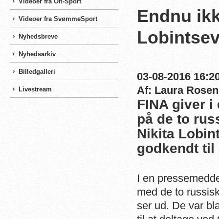
Videoer fra On-Sport
Endnu ikk
Videoer fra SvømmeSport
Lobintse
Nyhedsbreve
Nyhedsarkiv
Billedgalleri
03-08-2016 16:20
Af: Laura Rosen
Livestream
FINA giver 
på de to ru
Nikita Lobin
godkendt til
I en pressemeddel
med de to russis
ser ud. De var bl