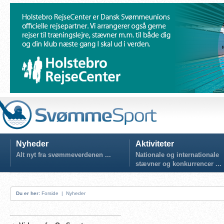
Nyheder
Aktiviteter
Alt nyt fra svømmeverdenen ...
Nationale og internationale
stævner og konkurrencer ...
Du er her:
Forside
|
Nyheder