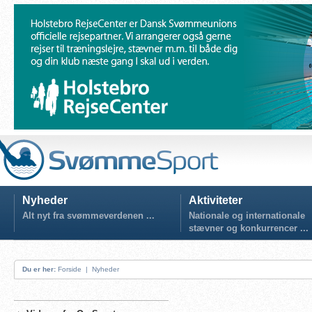
Nyheder
Aktiviteter
Alt nyt fra svømmeverdenen ...
Nationale og internationale
stævner og konkurrencer ...
Du er her:
Forside
|
Nyheder