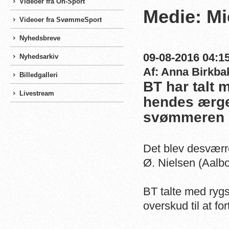
Videoer fra On-Sport
Medie: Mie
Videoer fra SvømmeSport
Nyhedsbreve
09-08-2016 04:15
Nyhedsarkiv
Af: Anna Birkba
Billedgalleri
BT har talt 
Livestream
hendes ærger
svømmeren e
Det blev desværre
Ø. Nielsen (Aalb
BT talte med rygs
overskud til at fo