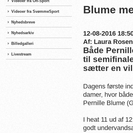
Videoer fra On-Sport
Blume med
Videoer fra SvømmeSport
Nyhedsbreve
12-08-2016 18:50
Nyhedsarkiv
Af: Laura Rosen
Billedgalleri
Både Pernill
Livestream
til semifinal
sætter en vi
Dagens første ind
damer, hvor båd
Pernille Blume (G
I heat 11 ud af 1
godt undervandsarb