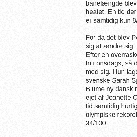
banelængde blev l
heatet. En tid der 
er samtidig kun 8
For da det blev P
sig at ændre sig.
Efter en overras
fri i onsdags, så d
med sig. Hun lagd
svenske Sarah Sj
Blume ny dansk re
ejet af Jeanette
tid samtidig hurti
olympiske rekord
34/100.