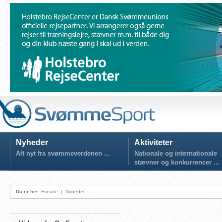
Nyheder
Aktiviteter
Alt nyt fra svømmeverdenen ...
Nationale og internationale
stævner og konkurrencer ...
Du er her:
Forside
|
Nyheder