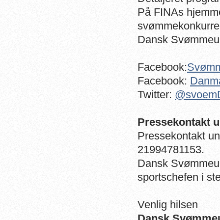
På FINAs hjemmes
svømmekonkurre
Dansk Svømmeun
Facebook:
Svømm
Facebook:
Danma
Twitter:
@svoem
Pressekontakt 
Pressekontakt un
21994781153.
Dansk Svømmeunion
sportschefen i st
Venlig hilsen
Dansk Svømme