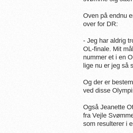
Oven på endnu en 
over for DR:
- Jeg har aldrig t
OL-finale. Mit må
nummer et i en OL
lige nu er jeg så s
Og der er bestemt
ved disse Olympi
Også Jeanette Ot
fra Vejle Svømmek
som resulterer i 