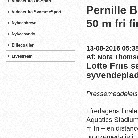
Videoer fra On-Sport
Pernille 
Videoer fra SvømmeSport
50 m fri f
Nyhedsbreve
Nyhedsarkiv
Billedgalleri
13-08-2016 05:38
Af: Nora Thoms
Livestream
Lotte Friis 
syvendeplads
Pressemeddelels
I fredagens fina
Aquatics Stadium s
m fri – en distan
bronzemedalje i b