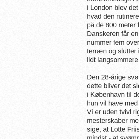
i London blev det
hvad den rutiner
på de 800 meter f
Danskeren får en
nummer fem over f
terræn og slutter
lidt langsommere
Den 28-årige sv
dette bliver det 
i København til d
hun vil have med
Vi er uden tvivl r
mesterskaber med 
sige, at Lotte Fri
mindst - at svømme