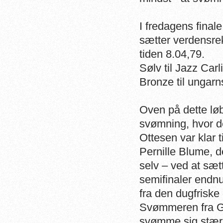
I fredagens final
sætter verdensre
tiden 8.04,79.
Sølv til Jazz Carl
Bronze til ungarn
Oven på dette løb
svømning, hvor d
Ottesen var klar ti
Pernille Blume, de
selv – ved at sæt
semifinaler endn
fra den dugfriske
Svømmeren fra G
svømme sig stærkt 