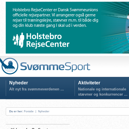
Nyheder
Aktiviteter
Alt nyt fra svømmeverdenen ...
Nationale og internationale
stævner og konkurrencer ...
Du er her:
Forside
|
Nyheder