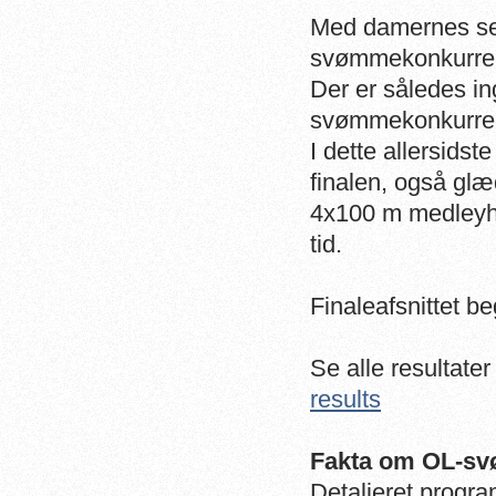
Med damernes semi
svømmekonkurrenc
Der er således i
svømmekonkurre
I dette allersidst
finalen, også glæ
4x100 m medleyho
tid.
Finaleafsnittet b
Se alle resultater
results
Fakta om OL-s
Detaljeret progr