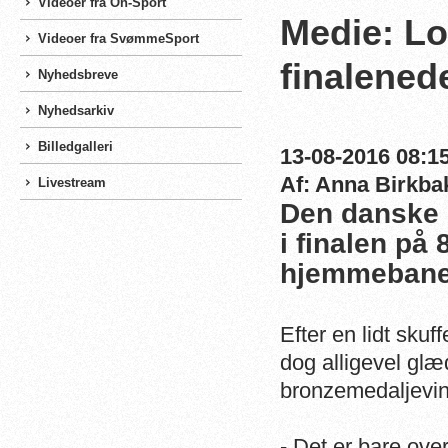
Videoer fra On-Sport
Medie: Lot
Videoer fra SvømmeSport
finalened
Nyhedsbreve
Nyhedsarkiv
Billedgalleri
13-08-2016 08:15
Af: Anna Birkba
Livestream
Den danske 
i finalen på
hjemmebane 
Efter en lidt skuf
dog alligevel glæd
bronzemedaljevin
- Det er bare ove