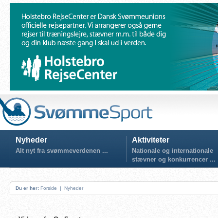
Nyheder
Aktiviteter
Alt nyt fra svømmeverdenen ...
Nationale og internationale
stævner og konkurrencer ...
Du er her:
Forside
|
Nyheder