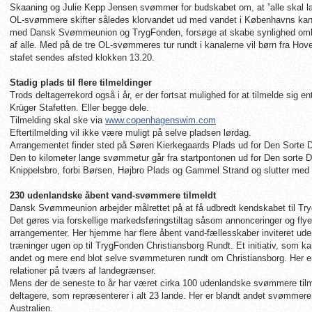
Skaaning og Julie Kepp Jensen svømmer for budskabet om, at ”alle skal 
OL-svømmere skifter således klorvandet ud med vandet i Københavns kan
med Dansk Svømmeunion og TrygFonden, forsøge at skabe synlighed omkri
af alle. Med på de tre OL-svømmeres tur rundt i kanalerne vil børn fra 
stafet sendes afsted klokken 13.20.
Stadig plads til flere tilmeldinger
Trods deltagerrekord også i år, er der fortsat mulighed for at tilmelde sig e
Krüger Stafetten. Eller begge dele.
Tilmelding skal ske via
www.copenhagenswim.com
Eftertilmelding vil ikke være muligt på selve pladsen lørdag.
Arrangementet finder sted på Søren Kierkegaards Plads ud for Den Sorte 
Den to kilometer lange svømmetur går fra startpontonen ud for Den sorte 
Knippelsbro, forbi Børsen, Højbro Plads og Gammel Strand og slutter med
230 udenlandske åbent vand-svømmere tilmeldt
Dansk Svømmeunion arbejder målrettet på at få udbredt kendskabet til Try
Det gøres via forskellige markedsføringstiltag såsom annonceringer og flye
arrangementer. Her hjemme har flere åbent vand-fællesskaber inviteret uden
træninger ugen op til TrygFonden Christiansborg Rundt. Et initiativ, som 
andet og mere end blot selve svømmeturen rundt om Christiansborg. Her er
relationer på tværs af landegrænser.
Mens der de seneste to år har været cirka 100 udenlandske svømmere tilme
deltagere, som repræsenterer i alt 23 lande. Her er blandt andet svømme
Australien.