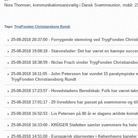
Nora Thomsen, kommunikationsansvarlig i Dansk Svømmeunion, mobil: 21
Tags:
TrygFonden Christiansborg Rundt
25-08-2018 20:37:00 - Forrygende stemning ved TrygFonden Chris
25-08-2018 19:08:18 - Stævneleder: Det har været en kæmpe succe
25-08-2018 18:38:59 - Niclas Frach vinder TrygFonden Christiansbor
25-08-2018 18:11:05 - John Petersson har vundet 15 paralympiske m
TrygFonden Christiansborg Rundt
25-08-2018 17:23:57 - Hovedstadens Beredskab: Folk har været ta
25-08-2018 17:01:17 - 29 livreddere har passet på svømmerne og t
25-08-2018 16:52:53 - Lis Petersen på 80 år er dagens ældste kvind
25-08-2018 16:33:00 - KRÜGER Stafetten samler svømmere fra hele 
25-08-2018 14:51:00 - Europæisk stjernestøv i Københavns kanaler