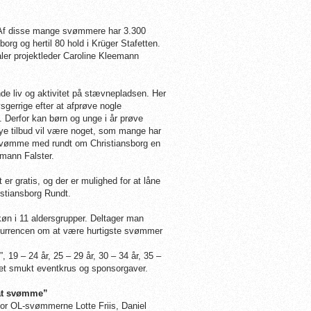
e. Af disse mange svømmere har 3.300
org og hertil 80 hold i Krüger Stafetten.
aler projektleder Caroline Kleemann
nde liv og aktivitet på stævnepladsen. Her
gerrige efter at afprøve nogle
t. Derfor kan børn og unge i år prøve
 nye tilbud vil være noget, som mange har
t svømme med rundt om Christiansborg en
eemann Falster.
er gratis, og der er mulighed for at låne
istiansborg Rundt.
 køn i 11 aldersgrupper. Deltager man
kurrencen om at være hurtigste svømmer
, 19 – 24 år, 25 – 29 år, 30 – 34 år, 35 –
r et smukt eventkrus og sponsorgaver.
 at svømme”
hvor OL-svømmerne Lotte Friis, Daniel