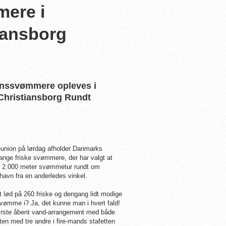
mere i
iansborg
ionssvømmere opleves i
 Christiansborg Rundt
union på lørdag afholder Danmarks
ange friske svømmere, der har valgt at
kke 2.000 meter svømmetur rundt om
vn fra en anderledes vinkel.
ot lød på 260 friske og dengang lidt modige
svømme i? Ja, det kunne man i hvert fald!
største åbent vand-arrangement med både
en med tre andre i fire-mands stafetten