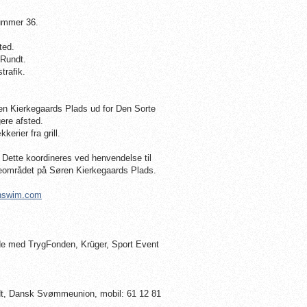
ummer 36.
ted.
Rundt.
trafik.
en Kierkegaards Plads ud for Den Sorte
ere afsted.
erier fra grill.
 Dette koordineres ved henvendelse til
området på Søren Kierkegaards Plads.
nswim.com
de med TrygFonden, Krüger, Sport Event
ndt, Dansk Svømmeunion, mobil: 61 12 81