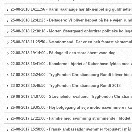
25-08-2018 14:11:56 - Karin Raahauge har tilkæmpet sig guldhætt
25-08-2018 12:41:23 - Deltagere: Vi bliver heppet på hele vejen rund
25-08-2018 12:30:18 - Morten Østergaard opfordrer politiske kollega
25-08-2018 11:25:56 - Næstformand: Der er en helt fantastisk stemn
22-08-2018 19:14:00 - Få dage til den store åbent vand dag
22-08-2018 16:41:00 - Kanalerne i hjertet af København fyldes me
17-08-2018 12:24:00 - TrygFonden Christiansborg Rundt bliver hist
23-02-2018 10:46:50 - TrygFonden Christiansborg Rundt 2018
29-08-2017 14:07:00 - Stævneleder evaluerer TrygFonden Christia
26-08-2017 19:05:00 - Høj bølgegang af seje motionssvømmere i k
26-08-2017 17:21:00 - Familie med svømning strømmende i blodet
26-08-2017 15:58:00 - Fransk ambassadør svømmer forpustet i mål