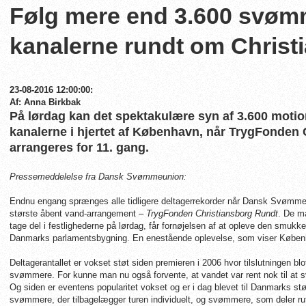
Følg mere end 3.600 svøm
kanalerne rundt om Christ
23-08-2016 12:00:00:
Af: Anna Birkbak
På lørdag kan det spektakulære syn af 3.600 mot
kanalerne i hjertet af København, når TrygFonden
arrangeres for 11. gang.
Pressemeddelelse fra Dansk Svømmeunion:
Endnu engang sprænges alle tidligere deltagerrekorder når Dansk Svømme
største åbent vand-arrangement –
TrygFonden Christiansborg Rundt
. De m
tage del i festlighederne på lørdag, får fornøjelsen af at opleve den smu
Danmarks parlamentsbygning. En enestående oplevelse, som viser Københa
Deltagerantallet er vokset støt siden premieren i 2006 hvor tilslutningen bl
svømmere. For kunne man nu også forvente, at vandet var rent nok til at 
Og siden er eventens popularitet vokset og er i dag blevet til Danmarks 
svømmere, der tilbagelægger turen individuelt, og svømmere, som deler rut