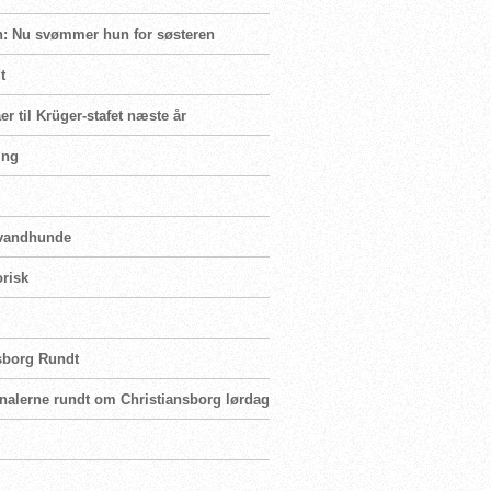
en: Nu svømmer hun for søsteren
t
er til Krüger-stafet næste år
ing
d vandhunde
orisk
nsborg Rundt
analerne rundt om Christiansborg lørdag