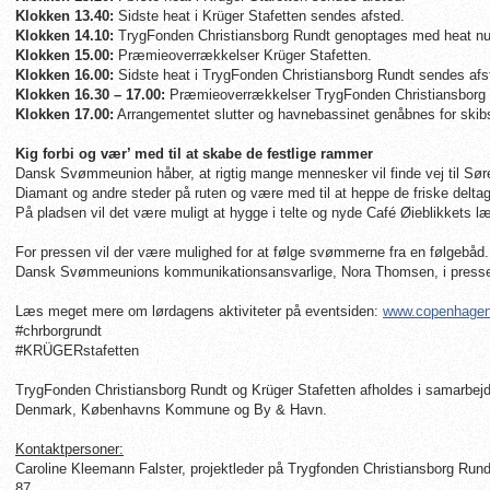
Klokken 13.40:
Sidste heat i Krüger Stafetten sendes afsted.
Klokken 14.10:
TrygFonden Christiansborg Rundt genoptages med heat n
Klokken 15.00:
Præmieoverrækkelser Krüger Stafetten.
Klokken 16.00:
Sidste heat i TrygFonden Christiansborg Rundt sendes afs
Klokken 16.30 – 17.00:
Præmieoverrækkelser TrygFonden Christiansborg 
Klokken 17.00:
Arrangementet slutter og havnebassinet genåbnes for skibs
Kig forbi og vær’ med til at skabe de festlige rammer
Dansk Svømmeunion håber, at rigtig mange mennesker vil finde vej til Sør
Diamant og andre steder på ruten og være med til at heppe de friske deltag
På pladsen vil det være muligt at hygge i telte og nyde Café Øieblikkets lækk
For pressen vil der være mulighed for at følge svømmerne fra en følgebåd.
Dansk Svømmeunions kommunikationsansvarlige, Nora Thomsen, i presse
Læs meget mere om lørdagens aktiviteter på eventsiden:
www.copenhage
#chrborgrundt
#KRÜGERstafetten
TrygFonden Christiansborg Rundt og Krüger Stafetten afholdes i samarbej
Denmark, Københavns Kommune og By & Havn.
Kontaktpersoner:
Caroline Kleemann Falster, projektleder på Trygfonden Christiansborg Ru
87.