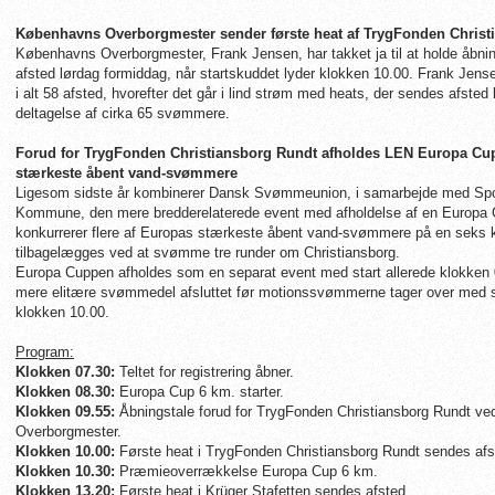
Københavns Overborgmester sender første heat af TrygFonden Christ
Københavns Overborgmester, Frank Jensen, har takket ja til at holde åbnin
afsted lørdag formiddag, når startskuddet lyder klokken 10.00. Frank Jens
i alt 58 afsted, hvorefter det går i lind strøm med heats, der sendes afsted
deltagelse af cirka 65 svømmere.
Forud for TrygFonden Christiansborg Rundt afholdes LEN Europa Cup 
stærkeste åbent vand-svømmere
Ligesom sidste år kombinerer Dansk Svømmeunion, i samarbejde med S
Kommune, den mere bredderelaterede event med afholdelse af en Europa 
konkurrerer flere af Europas stærkeste åbent vand-svømmere på en seks k
tilbagelægges ved at svømme tre runder om Christiansborg.
Europa Cuppen afholdes som en separat event med start allerede klokken
mere elitære svømmedel afsluttet før motionssvømmerne tager over med s
klokken 10.00.
Program:
Klokken 07.30:
Teltet for registrering åbner.
Klokken 08.30:
Europa Cup 6 km. starter.
Klokken 09.55:
Åbningstale forud for TrygFonden Christiansborg Rundt v
Overborgmester.
Klokken 10.00:
Første heat i TrygFonden Christiansborg Rundt sendes afs
Klokken 10.30:
Præmieoverrækkelse Europa Cup 6 km.
Klokken 13.20:
Første heat i Krüger Stafetten sendes afsted.