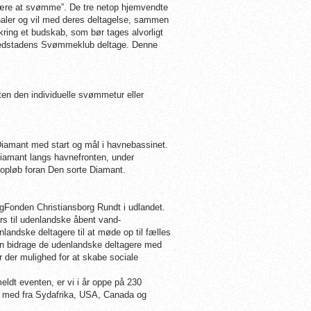
lære at svømme”. De tre netop hjemvendte
aler og vil med deres deltagelse, sammen
ng et budskab, som bør tages alvorligt
Hovedstadens Svømmeklub deltage. Denne
nten den individuelle svømmetur eller
Diamant med start og mål i havnebassinet.
Diamant langs havnefronten, under
 opløb foran Den sorte Diamant.
gFonden Christiansborg Rundt i udlandet.
rs til udenlandske åbent vand-
landske deltagere til at møde op til fælles
kan bidrage de udenlandske deltagere med
 der mulighed for at skabe sociale
ldt eventen, er vi i år oppe på 230
re med fra Sydafrika, USA, Canada og