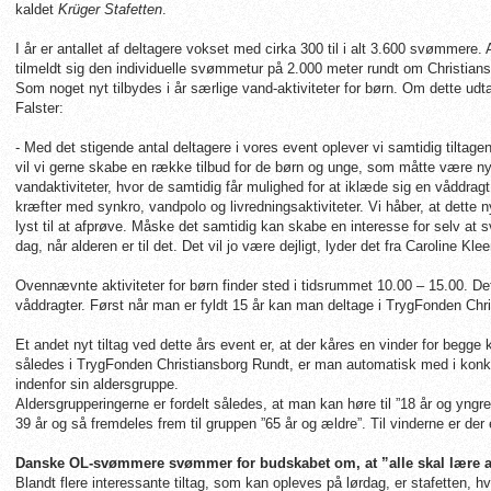
kaldet
Krüger Stafetten
.
I år er antallet af deltagere vokset med cirka 300 til i alt 3.600 svømmer
tilmeldt sig den individuelle svømmetur på 2.000 meter rundt om Christiansb
Som noget nyt tilbydes i år særlige vand-aktiviteter for børn. Om dette udt
Falster:
- Med det stigende antal deltagere i vores event oplever vi samtidig tiltage
vil vi gerne skabe en række tilbud for de børn og unge, som måtte være nys
vandaktiviteter, hvor de samtidig får mulighed for at iklæde sig en våddrag
kræfter med synkro, vandpolo og livredningsaktiviteter. Vi håber, at dette
lyst til at afprøve. Måske det samtidig kan skabe en interesse for selv a
dag, når alderen er til det. Det vil jo være dejligt, lyder det fra Caroline Kl
Ovennævnte aktiviteter for børn finder sted i tidsrummet 10.00 – 15.00. Det 
våddragter. Først når man er fyldt 15 år kan man deltage i TrygFonden Chr
Et andet nyt tiltag ved dette års event er, at der kåres en vinder for begge
således i TrygFonden Christiansborg Rundt, er man automatisk med i kon
indenfor sin aldersgruppe.
Aldersgrupperingerne er fordelt således, at man kan høre til ”18 år og yngre”
39 år og så fremdeles frem til gruppen ”65 år og ældre”. Til vinderne er de
Danske OL-svømmere svømmer for budskabet om, at ”alle skal lære
Blandt flere interessante tiltag, som kan opleves på lørdag, er stafetten, 