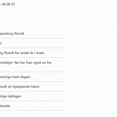
 49 09 37.
tiansborg Rundt
s!
g Rundt for andet år i træk.
edaljer: Nu har han også en fra
knemlige hele dagen
ilbudt en hjælpende hånd
elige deltager
landet