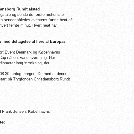
iansborg Rundt afsted
gstale og sende de første motionister
en sender således eventens første heat af
 hvert femte minut. Hvert heat har
med deltagelse af flere af Europas
port Event Denmark og Københavns
Cup i åbent vand-svømning. Her
ilometer lang strækning, der
 08.30 lørdag morgen. Dermed er denne
tart på Trygfonden Christiansborg Rundt
ed Frank Jensen, Københavns
ted.