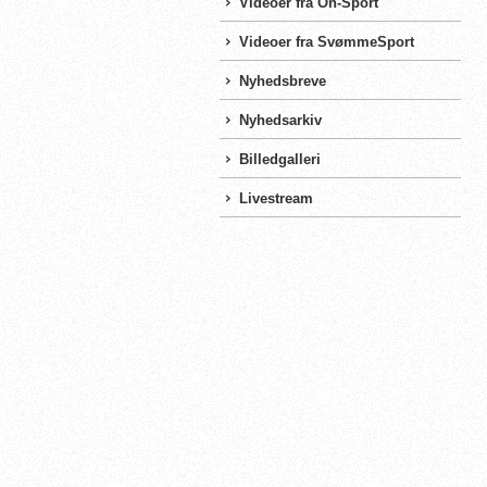
Videoer fra On-Sport
Videoer fra SvømmeSport
Nyhedsbreve
Nyhedsarkiv
Billedgalleri
Livestream