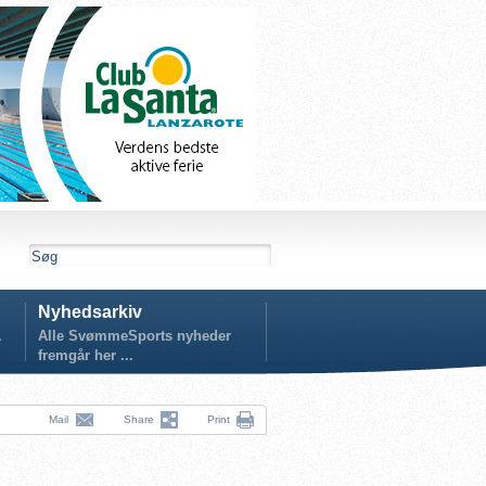
Nyhedsarkiv
.
Alle SvømmeSports nyheder
fremgår her ...
Mail
Share
Print