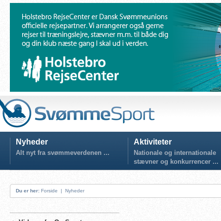
Nyheder
Aktiviteter
Alt nyt fra svømmeverdenen ...
Nationale og internationale
stævner og konkurrencer ...
Du er her:
Forside
|
Nyheder