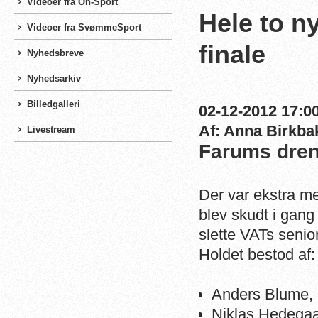
Videoer fra On-Sport
Hele to ny
Videoer fra SvømmeSport
finale
Nyhedsbreve
Nyhedsarkiv
Billedgalleri
02-12-2012 17:00
Af: Anna Birkba
Livestream
Farums dreng
Der var ekstra meg
blev skudt i gang
slette VATs senio
Holdet bestod af:
Anders Blume, 
Niklas Hedegaa