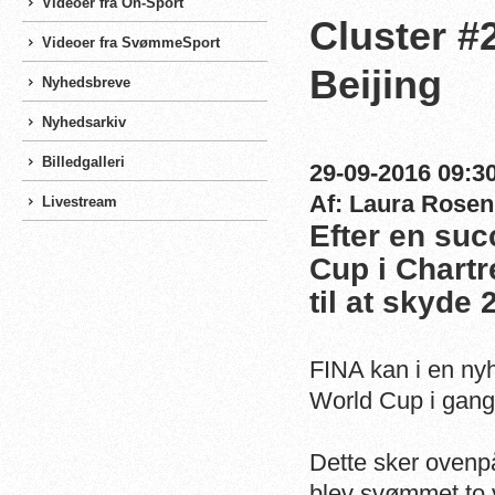
Videoer fra On-Sport
Cluster #
Videoer fra SvømmeSport
Beijing
Nyhedsbreve
Nyhedsarkiv
Billedgalleri
29-09-2016 09:30
Af: Laura Rosen
Livestream
Efter en suc
Cup i Chartr
til at skyde 
FINA kan i en nyhe
World Cup i gang,
Dette sker ovenpå
blev svømmet to 