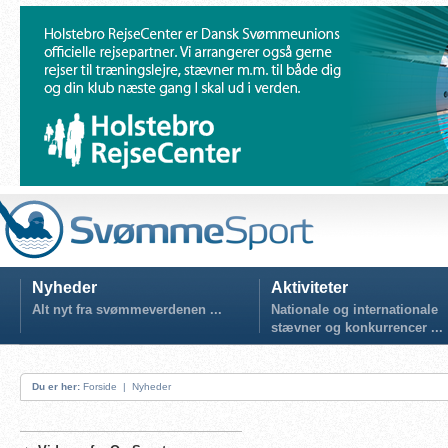
Nyheder
Aktiviteter
Alt nyt fra svømmeverdenen ...
Nationale og internationale
stævner og konkurrencer ...
Du er her:
Forside
|
Nyheder