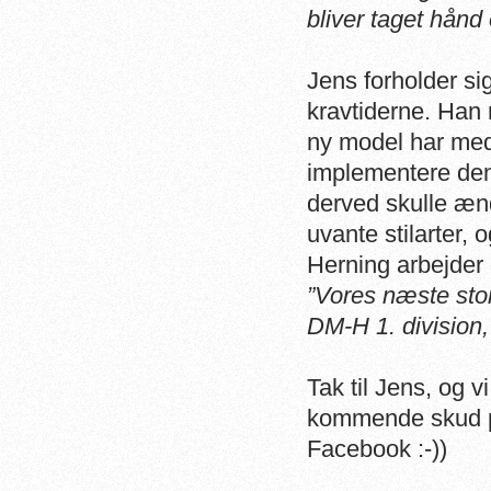
bliver taget hånd
Jens forholder si
kravtiderne. Han 
ny model har medf
implementere den
derved skulle ænd
uvante stilarter,
Herning arbejder 
”Vores næste stor
DM-H 1. division
Tak til Jens, og 
kommende skud på
Facebook :-))