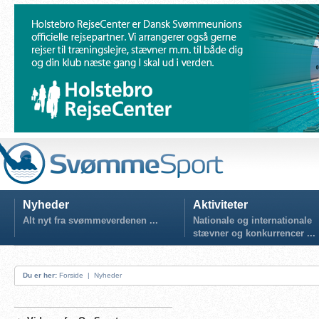
Nyheder
Aktiviteter
Alt nyt fra svømmeverdenen ...
Nationale og internationale
stævner og konkurrencer ...
Du er her:
Forside
|
Nyheder