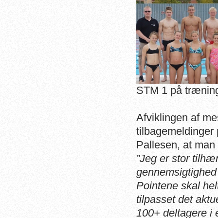
STM 1 på trænings
Afviklingen af me
tilbagemeldinger
Pallesen, at man 
”
Jeg er stor tilh
gennemsigtighed o
Pointene skal helt
tilpasset det akt
100+ deltagere i e