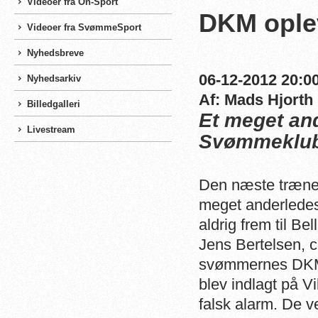
Videoer fra On-Sport
DKM oplev
Videoer fra SvømmeSport
Nyhedsbreve
06-12-2012 20:00
Nyhedsarkiv
Af: Mads Hjorth
Billedgalleri
Et meget an
Livestream
Svømmeklu
Den næste træner
meget anderledes
aldrig frem til Bel
Jens Bertelsen, 
svømmernes DKM 
blev indlagt på V
falsk alarm. De v