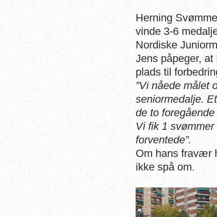
Herning Svømmek
vinde 3-6 medalje
Nordiske Juniorm
Jens påpeger, at
plads til forbedrin
”
Vi nåede målet o
seniormedalje. Et r
de to foregående
Vi fik 1 svømmer 
forventede”.
Om hans fravær h
ikke spå om.